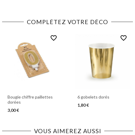
COMPLÉTEZ VOTRE DÉCO
favorite_border
favorite_border
Bougie chiffre paillettes
6 gobelets dorés
dorées
1,80 €
3,00 €
VOUS AIMEREZ AUSSI