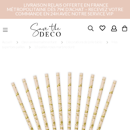
LIVRAISON RELAIS OFFERTE EN FRANCE
MÉTROPOLITAINE DÈS 79€ D’ACHAT – RECEVEZ VOTRE
COMMANDE EN 24H AVEC NOTRE SERVICE VIP
favorite_border
Accueil
Deco anniversaire enfant
Décorations de jolie table
Mes
superbes pailles
10 pailles roses marbre doré