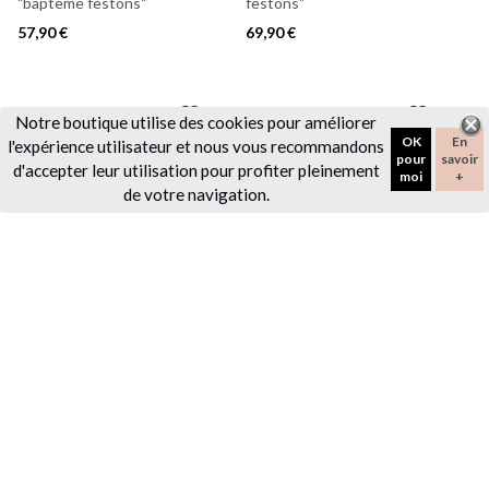
"baptême festons"
festons"
57,90 €
69,90 €
favorite_border
favorite_border
Notre
boutique utilise des cookies pour améliorer
OK
En
l'expérience utilisateur et nous vous recommandons
pour
savoir
d'accepter leur utilisation pour profiter pleinement
moi
+
de votre navigation.
Panneau entièrement
Panneau entièrement
personnalisable - rond
personnalisable - arche
14,90 €
19,90 €
favorite_border
favorite_border