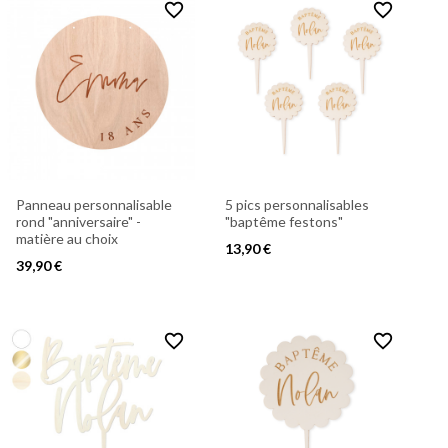
favorite_border
favorite_border
Panneau personnalisable
5 pics personnalisables
rond "anniversaire" -
"baptême festons"
matière au choix
13,90 €
39,90 €
favorite_border
favorite_border