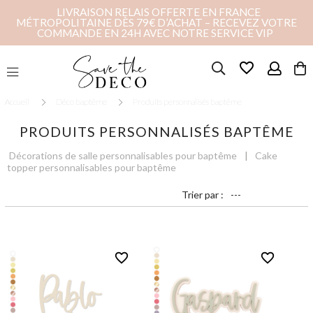
LIVRAISON RELAIS OFFERTE EN FRANCE
MÉTROPOLITAINE DÈS 79€ D’ACHAT – RECEVEZ VOTRE
COMMANDE EN 24H AVEC NOTRE SERVICE VIP
favorite_border
Accueil
Déco baptême
Produits personnalisés baptême
PRODUITS PERSONNALISÉS BAPTÊME
Décorations de salle personnalisables pour baptême
Cake
topper personnalisables pour baptême
Trier par :
favorite_border
favorite_border