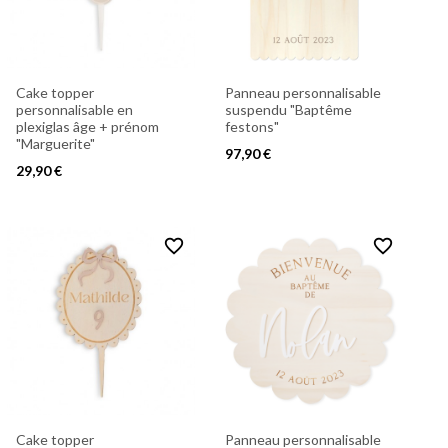
Cake topper
Panneau personnalisable
personnalisable en
suspendu "Baptême
plexiglas âge + prénom
festons"
"Marguerite"
97,90 €
29,90 €
favorite_border
favorite_border
Cake topper
Panneau personnalisable