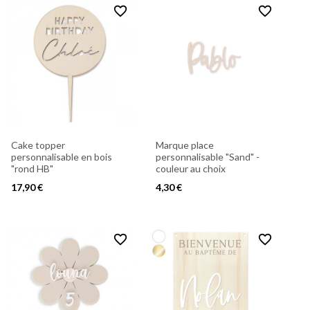
favorite_border
favorite_border
Cake topper
Marque place
personnalisable en bois
personnalisable "Sand" -
"rond HB"
couleur au choix
17,90 €
4,30 €
favorite_border
favorite_border