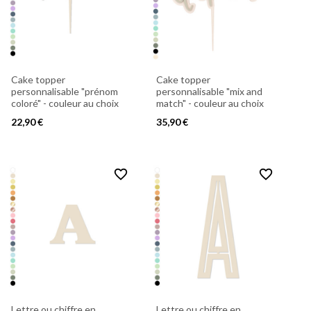
Cake topper
Cake topper
personnalisable "prénom
personnalisable "mix and
coloré" - couleur au choix
match" - couleur au choix
22,90 €
35,90 €
favorite_border
favorite_border
Lettre ou chiffre en
Lettre ou chiffre en