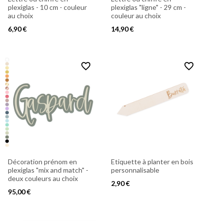
plexiglas - 10 cm - couleur
plexiglas "ligne" - 29 cm -
au choix
couleur au choix
6,90 €
14,90 €
favorite_border
favorite_border
Décoration prénom en
Etiquette à planter en bois
plexiglas "mix and match" -
personnalisable
deux couleurs au choix
2,90 €
95,00 €