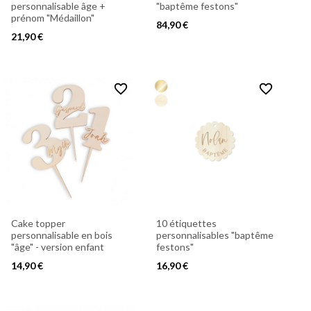
personnalisable âge +
"baptême festons"
prénom "Médaillon"
84,90 €
21,90 €
favorite_border
favorite_border
Cake topper
10 étiquettes
personnalisable en bois
personnalisables "baptême
"âge" - version enfant
festons"
14,90 €
16,90 €