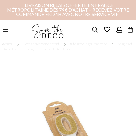
LIVRAISON RELAIS OFFERTE EN FRANCE
MÉTROPOLITAINE DÈS 79€ D’ACHAT – RECEVEZ VOTRE
COMMANDE EN 24H AVEC NOTRE SERVICE VIP
favorite_border
Accueil
Deco anniversaire enfant
Autour de la gourmandise
Bougies et
étincelles
Bougie chiffre paillettes dorées