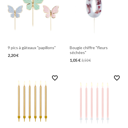
9 pics à gâteaux "papillons"
Bougie chiffre "fleurs
séchées"
2,20 €
1,05 €
3,50 €
favorite_border
favorite_border