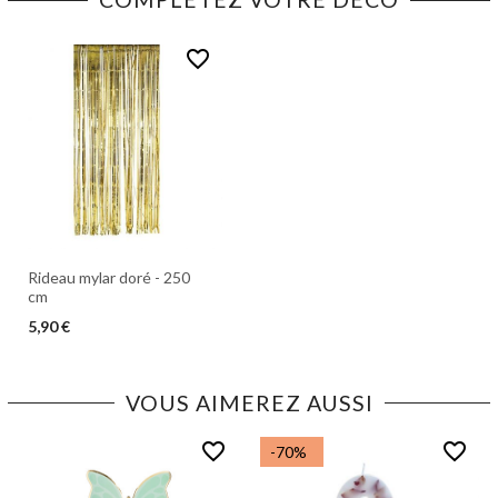
favorite_border
Rideau mylar doré - 250
cm
5,90 €
VOUS AIMEREZ AUSSI
favorite_border
favorite_border
-70%