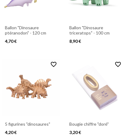
Ballon "Dinosaure
Ballon "Dinosaure
ptéranodon" - 120 cm
triceratops" - 100 cm
4,70 €
8,90 €
favorite_border
favorite_border
5 figurines "dinosaures"
Bougie chiffre "doré"
4,20 €
3,20 €