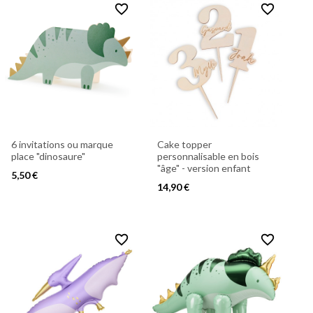
favorite_border
favorite_border
6 invitations ou marque
Cake topper
place "dinosaure"
personnalisable en bois
"âge" - version enfant
5,50 €
14,90 €
favorite_border
favorite_border