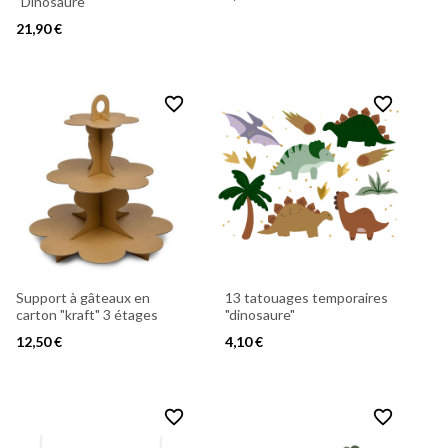
"Dinosaure"
21,90 €
favorite_border
favorite_border
Support à gâteaux en
13 tatouages temporaires
carton "kraft" 3 étages
"dinosaure"
12,50 €
4,10 €
favorite_border
favorite_border