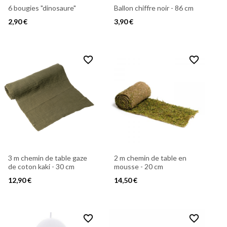
6 bougies "dinosaure"
Ballon chiffre noir - 86 cm
2,90 €
3,90 €
favorite_border
favorite_border
3 m chemin de table gaze
2 m chemin de table en
de coton kaki - 30 cm
mousse - 20 cm
12,90 €
14,50 €
favorite_border
favorite_border