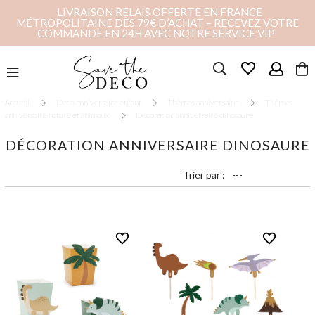
LIVRAISON RELAIS OFFERTE EN FRANCE
MÉTROPOLITAINE DÈS 79€ D’ACHAT – RECEVEZ VOTRE
COMMANDE EN 24H AVEC NOTRE SERVICE VIP
favorite_border
Accueil
Deco anniversaire enfant
Thèmes anniversaire
Thèmes
anniversaire nature et animaux
Décoration anniversaire dinosaure
DÉCORATION ANNIVERSAIRE DINOSAURE
Trier par :
favorite_border
favorite_border