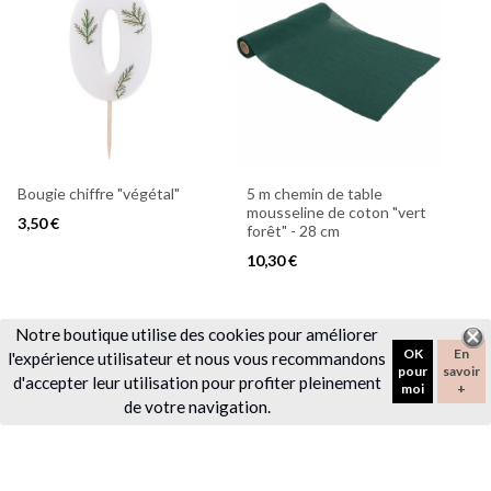
Bougie chiffre "végétal"
5 m chemin de table
mousseline de coton "vert
3,50 €
forêt" - 28 cm
10,30 €
Notre
boutique utilise des cookies pour améliorer
favorite_border
favorite_border
OK
En
l'expérience utilisateur et nous vous recommandons
pour
savoir
d'accepter leur utilisation pour profiter pleinement
moi
+
de votre navigation.