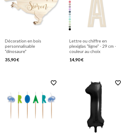
Décoration en bois
Lettre ou chiffre en
personnalisable
plexiglas "ligne" - 29 cm -
"dinosaure"
couleur au choix
35,90 €
14,90 €
favorite_border
favorite_border