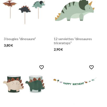
3 bougies "dinosaure"
12 serviettes "dinosaures
triceratops"
3,80 €
2,90 €
favorite_border
favorite_border