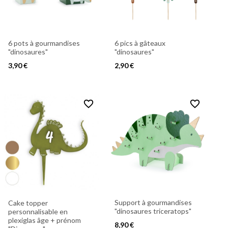
6 pots à gourmandises
6 pics à gâteaux
"dinosaures"
"dinosaures"
3,90 €
2,90 €
favorite_border
favorite_border
Support à gourmandises
Cake topper
"dinosaures triceratops"
personnalisable en
plexiglas âge + prénom
8,90 €