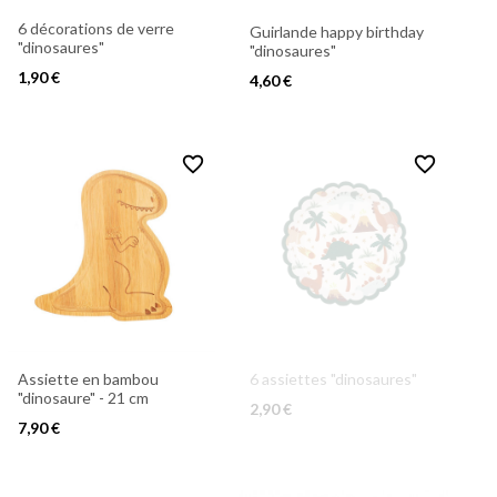
6 décorations de verre
Guirlande happy birthday
"dinosaures"
"dinosaures"
1,90 €
4,60 €
favorite_border
favorite_border
Assiette en bambou
6 assiettes "dinosaures"
"dinosaure" - 21 cm
2,90 €
7,90 €