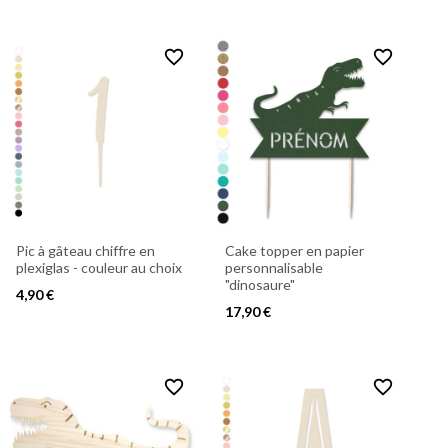
favorite_border
favorite_border
Pic à gâteau chiffre en
Cake topper en papier
plexiglas - couleur au choix
personnalisable
"dinosaure"
4,90 €
17,90 €
favorite_border
favorite_border