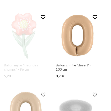
favorite_border
favorite_border
Ballon mylar "fleur des
Ballon chiffre "désert" -
champs" - 96 cm
100 cm
5,20 €
3,90 €
favorite_border
favorite_border