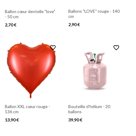
Ballons "LOVE" rouge - 140
Ballon cœur dentelle "love"
cm
- 50 cm
2,90 €
2,70 €
favorite_border
favorite_border
Ballon XXL cœur rouge -
Bouteille d'hélium - 20
136 cm
ballons
13,90 €
39,90 €