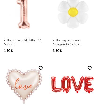
Ballon rose gold chiffre " 1
Ballon mylar moyen
"- 35 cm
"marguerite" - 60 cm
1,50 €
3,80 €
favorite_border
favorite_border