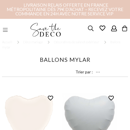
LIVRAISON RELAIS OFFERTE EN FRANCE
MÉTROPOLITAINE DÈS 79€ D’ACHAT – RECEVEZ VOTRE
COMMANDE EN 24H AVEC NOTRE SERVICE VIP
favorite_border
Accueil
Déco mariage
Décorations de salle et extérieur
Ballons
mylar
BALLONS MYLAR
Trier par :
favorite_border
favorite_border