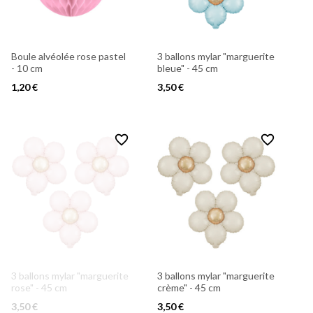
Boule alvéolée rose pastel
3 ballons mylar "marguerite
- 10 cm
bleue" - 45 cm
1,20 €
3,50 €
favorite_border
favorite_border
3 ballons mylar "marguerite
3 ballons mylar "marguerite
rose" - 45 cm
crème" - 45 cm
3,50 €
3,50 €