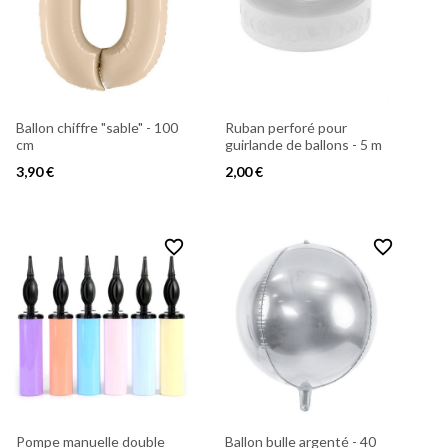
Ballon chiffre "sable" - 100
Ruban perforé pour
cm
guirlande de ballons - 5 m
3,90 €
2,00 €
favorite_border
favorite_border
Pompe manuelle double
Ballon bulle argenté - 40