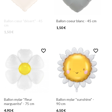
Ballon cœur "désert" - 45
Ballon coeur blanc - 45 cm
cm
1,50 €
1,50 €
favorite_border
favorite_border
Ballon mylar "fleur
Ballon mylar "sunshine" -
marguerite" - 75 cm
90 cm
4,90 €
6,50 €