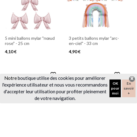
5 mini ballons mylar "nœud
3 petits ballons mylar "arc-
rose" - 25 cm
en-ciel" - 33 cm
4,10 €
4,90 €
favorite_border
favorite_border
Notre
boutique utilise des cookies pour améliorer
OK
En
l'expérience utilisateur et nous vous recommandons
pour
savoir
d'accepter leur utilisation pour profiter pleinement
moi
+
de votre navigation.
3 ballons mylar "nœud
3 ballons mylar "nœud