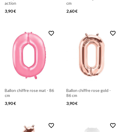
action
cm
3,90 €
2,60 €
favorite_border
favorite_border
Ballon chiffre rose mat - 86
Ballon chiffre rose gold -
cm
86 cm
3,90 €
3,90 €
favorite_border
favorite_border