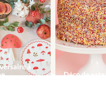
versaire à
me
Déco de gat
hoix mais une sélection
Cake topper personnalisés 
colorées