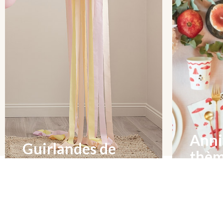
Anni
Guirlandes de
thè
ballons
Un large c
C'est la tendance du moment
pointue !