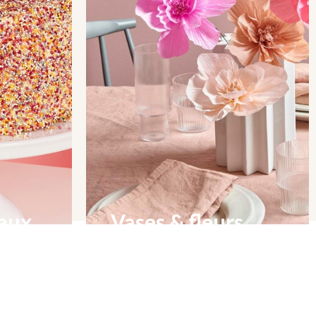
eaux
Vases & fleurs
& bougies
Tout pour une décoration de table
réussie