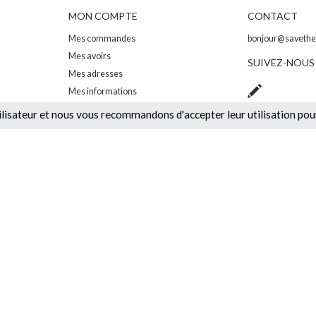
MON COMPTE
CONTACT
Mes commandes
bonjour@saveth
Mes avoirs
SUIVEZ-NOUS
Mes adresses
Mes informations
Mes bons de réductions
ilisateur et nous vous recommandons d'accepter leur utilisation pou