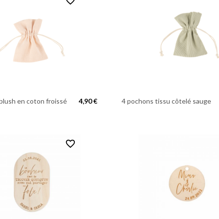
favorite_border
blush en coton froissé
4,90 €
4 pochons tissu côtelé sauge
favorite_border