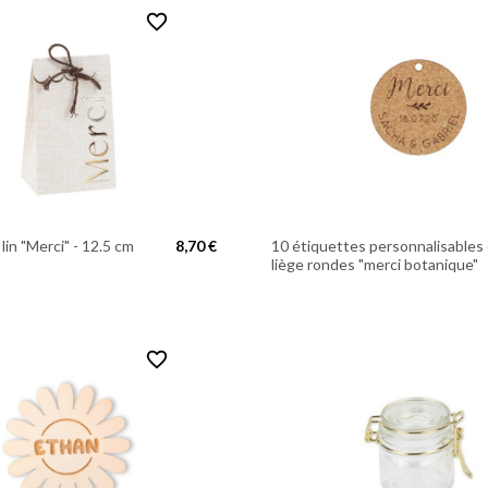
favorite_border
lin "Merci" - 12.5 cm
8,70 €
10 étiquettes personnalisables
liège rondes "merci botanique"
favorite_border