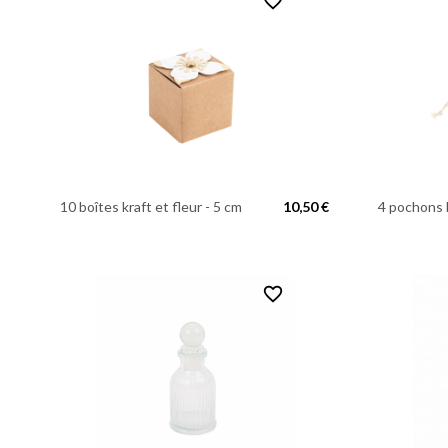
favorite_border
10 boîtes kraft et fleur - 5 cm
10,50 €
4 pochons 
favorite_border