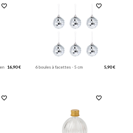
favorite_border
favorite_border
 en
16,90 €
6 boules à facettes - 5 cm
5,90 €
favorite_border
favorite_border