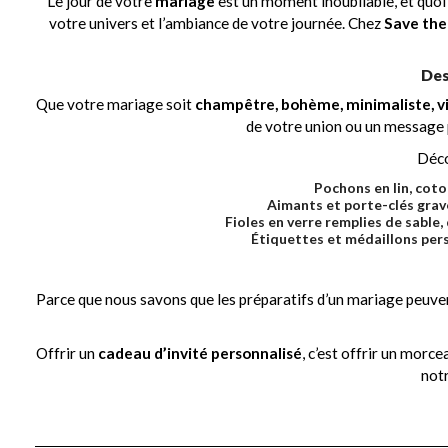
Le jour de votre
mariage
est un moment inoubliable, et quoi 
votre univers et l’ambiance de votre journée. Chez
Save the
Des
Que votre mariage soit
champêtre, bohème, minimaliste, v
de votre union ou un message 
Déco
Pochons en lin, coto
Aimants et porte-clés grav
Fioles en verre remplies de sable
Étiquettes et médaillons per
Parce que nous savons que les préparatifs d’un mariage peuven
Offrir un
cadeau d’invité personnalisé
, c’est offrir un morc
notr