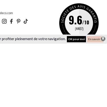
edeco.com
r profiter pleinement de votre navigation.
OK pour moi
En savoir +