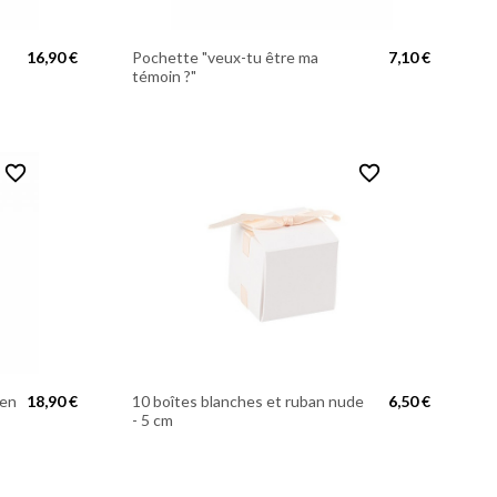
16,90 €
Pochette "veux-tu être ma
7,10 €
témoin ?"
favorite_border
favorite_border
 en
18,90 €
10 boîtes blanches et ruban nude
6,50 €
- 5 cm