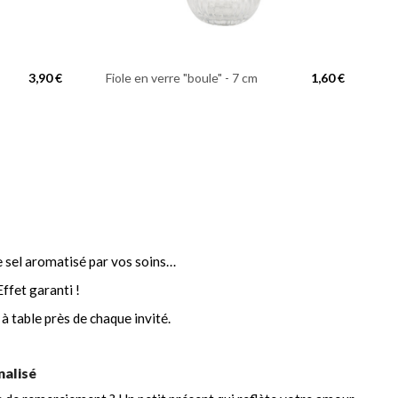
3,90 €
Fiole en verre "boule" - 7 cm
1,60 €
de sel aromatisé par vos soins…
ffet garanti !
à table près de chaque invité.
nalisé