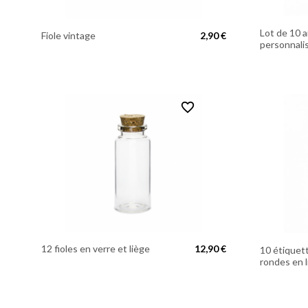
Lot de 10 
Fiole vintage
2,90 €
personnalis
favorite_border
12 fioles en verre et liège
12,90 €
10 étiquet
rondes en l