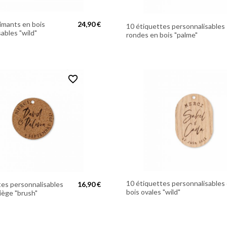
aimants en bois
24,90 €
10 étiquettes personnalisables
ables "wild"
rondes en bois "palme"
favorite_border
10 étiquettes personnalisables
tes personnalisables
16,90 €
bois ovales "wild"
iège "brush"