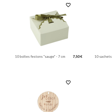
favorite_border
10 boîtes festons "sauge" - 7 cm
7,50 €
10 sachets 
favorite_border