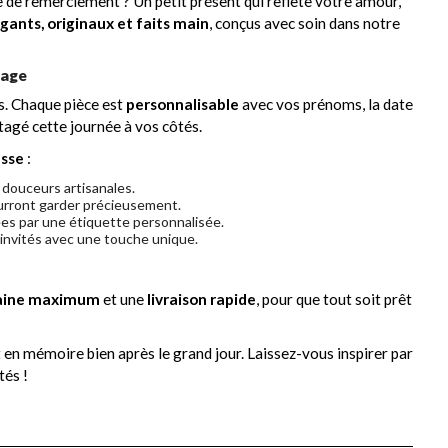
 de remerciement ? Un petit présent qui reflète votre amour,
gants, originaux et faits main
, conçus avec soin dans notre
iage
es. Chaque pièce est
personnalisable
avec vos prénoms, la date
agé cette journée à vos côtés.
esse
:
 douceurs artisanales.
ourront garder précieusement.
ées par une étiquette personnalisée.
’invités avec une touche unique.
maine maximum
et une
livraison rapide
, pour que tout soit prêt
t en mémoire bien après le grand jour. Laissez-vous inspirer par
tés !