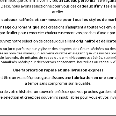
de mieux que d’offrir à vos invités un
cadeau personnalisé
en guise
 Deco
, nous avons sélectionné pour vous des
cadeaux d’invités élé
atelier.
 cadeaux raffinés et sur-mesure pour tous les styles de mar
intage ou romantique
, nos créations s’adaptent à toutes vos envi
particulier pour remercier chaleureusement vos proches d’avoir part
uvrez notre sélection de cadeaux qui allient
originalité et délicat
n ou jute
, parfaits pour y glisser des dragées, des fleurs séchées ou des
és
au nom des mariés, un souvenir durable et élégant que vos invités p
, de lavande, de pétales de roses ou de mini-bouquets séchés
, sublim
sonnalisés
, idéals pour décorer vos contenants, bouteilles ou cadeaux d
Une fabrication rapide et une livraison express
t être un vrai défi, nous garantissons une
fabrication en une se
à temps sans compromis sur la qualité.
eau de votre histoire, un souvenir précieux que vos proches garderon
e sélection et créez des souvenirs inoubliables pour vous et vos invi