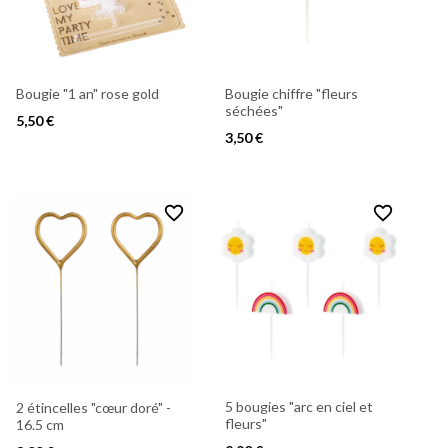
Bougie "1 an" rose gold
Bougie chiffre "fleurs
séchées"
5,50 €
3,50 €
favorite_border
favorite_border
5 bougies "arc en ciel et
2 étincelles "cœur doré" -
fleurs"
16.5 cm