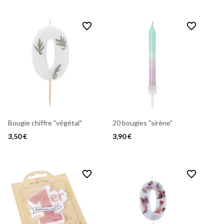
favorite_border
favorite_border
Bougie chiffre "végétal"
20 bougies "sirène"
3,50 €
3,90 €
favorite_border
favorite_border