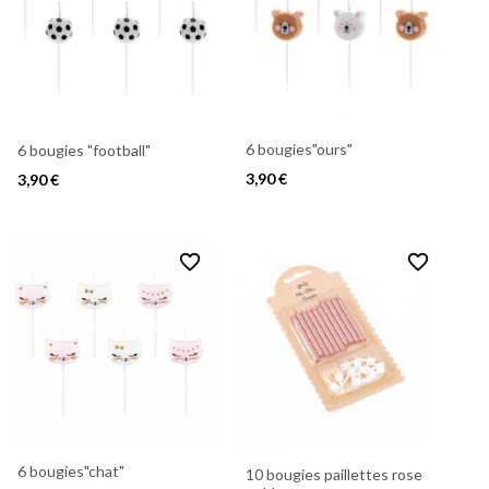
6 bougies"ours"
6 bougies "football"
3,90 €
3,90 €
favorite_border
favorite_border
6 bougies"chat"
10 bougies paillettes rose