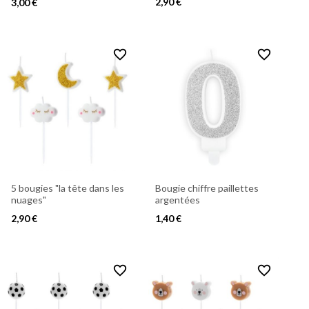
2,90 €
3,00 €
favorite_border
favorite_border
5 bougies "la tête dans les
Bougie chiffre paillettes
nuages"
argentées
2,90 €
1,40 €
favorite_border
favorite_border