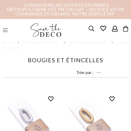
LIVRAISON RELAIS OFFERTE EN FRANCE
MÉTROPOLITAINE DÈS 79€ D’ACHAT – RECEVEZ VOTRE
COMMANDE EN 24H AVEC NOTRE SERVICE VIP
favorite_border
Accueil
Deco anniversaire enfant
Autour de la gourmandise
Bougies
et étincelles
BOUGIES ET ÉTINCELLES
Trier par :
favorite_border
favorite_border