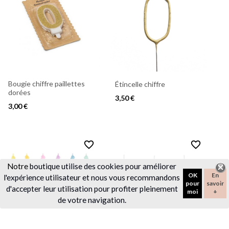
Bougie chiffre paillettes
Étincelle chiffre
dorées
3,50 €
3,00 €
favorite_border
favorite_border
Notre
boutique utilise des cookies pour améliorer
OK
En
l'expérience utilisateur et nous vous recommandons
pour
savoir
d'accepter leur utilisation pour profiter pleinement
moi
+
de votre navigation.