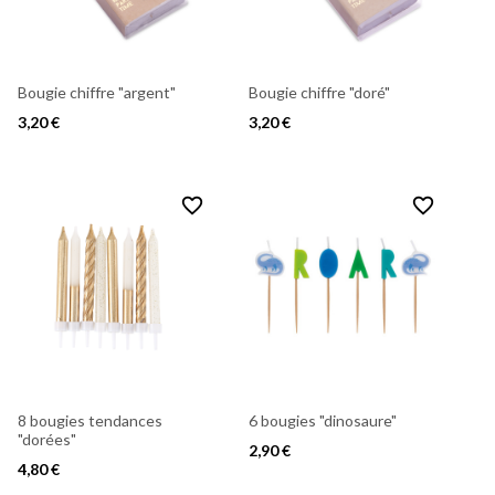
Bougie chiffre "argent"
Bougie chiffre "doré"
3,20 €
3,20 €
favorite_border
favorite_border
8 bougies tendances
6 bougies "dinosaure"
"dorées"
2,90 €
4,80 €