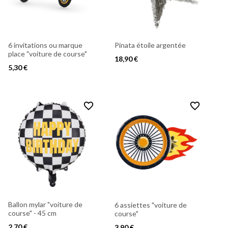
6 invitations ou marque
Pinata étoile argentée
place "voiture de course"
18,90 €
5,30 €
favorite_border
favorite_border
Ballon mylar "voiture de
6 assiettes "voiture de
course" - 45 cm
course"
2,70 €
3,90 €