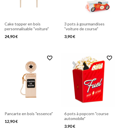
Cake topper en bois
3 pots à gourmandises
personnalisable "voiture"
"voiture de course"
24,90 €
3,90 €
favorite_border
favorite_border
Pancarte en bois "essence"
6 pots à popcorn "course
automobile"
12,90 €
3,90 €