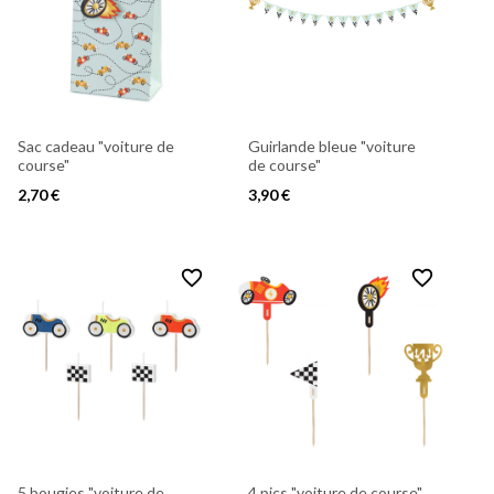
Guirlande bleue "voiture
Sac cadeau "voiture de
de course"
course"
3,90 €
2,70 €
favorite_border
favorite_border
5 bougies "voiture de
4 pics "voiture de course"