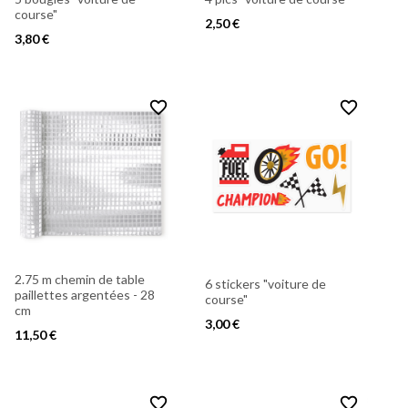
course"
2,50 €
3,80 €
favorite_border
favorite_border
2.75 m chemin de table
6 stickers "voiture de
paillettes argentées - 28
course"
cm
3,00 €
11,50 €
favorite_border
favorite_border