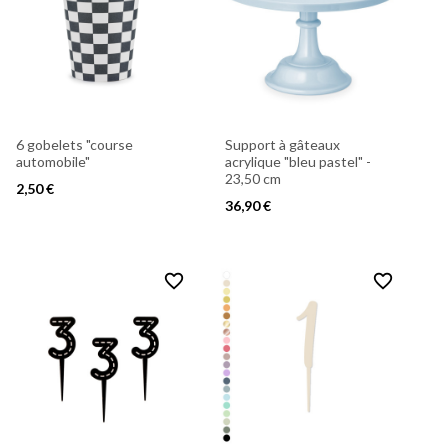
6 gobelets "course
Support à gâteaux
automobile"
acrylique "bleu pastel" -
23,50 cm
2,50 €
36,90 €
favorite_border
favorite_border