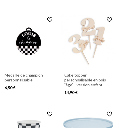
favorite_border
favorite_border
Médaille de champion
Cake topper
personnalisable
personnalisable en bois
"âge" - version enfant
6,50 €
14,90 €
favorite_border
favorite_border