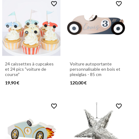
favorite_border
favorite_border
24 caissettes à cupcakes
Voiture autoportante
et 24 pics "voiture de
personnalisable en bois et
course"
plexiglas - 85 cm
19,90 €
120,00 €
favorite_border
favorite_border