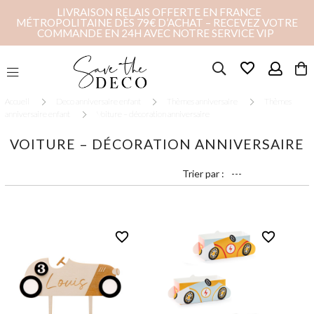
LIVRAISON RELAIS OFFERTE EN FRANCE
MÉTROPOLITAINE DÈS 79€ D’ACHAT – RECEVEZ VOTRE
COMMANDE EN 24H AVEC NOTRE SERVICE VIP
favorite_border
Accueil
Deco anniversaire enfant
Thèmes anniversaire
Thèmes
anniversaire enfant
Voiture – décoration anniversaire
VOITURE – DÉCORATION ANNIVERSAIRE
Trier par :
favorite_border
favorite_border