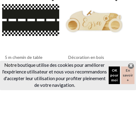
5 m chemin de table
Décoration en bois
"route" - 5 m
personnalisable "voiture"
Notre
boutique utilise des cookies pour améliorer
OK
En
11,90 €
35,90 €
l'expérience utilisateur et nous vous recommandons
pour
savoir
d'accepter leur utilisation pour profiter pleinement
moi
+
de votre navigation.
favorite_border
favorite_border