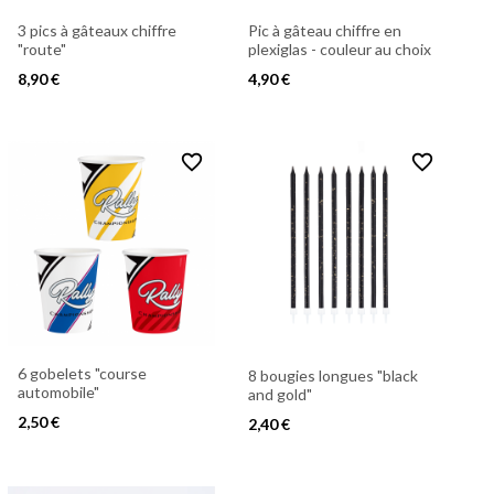
3 pics à gâteaux chiffre
Pic à gâteau chiffre en
"route"
plexiglas - couleur au choix
8,90 €
4,90 €
favorite_border
favorite_border
6 gobelets "course
8 bougies longues "black
automobile"
and gold"
2,50 €
2,40 €