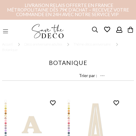
LIVRAISON RELAIS OFFERTE EN FRANCE
MÉTROPOLITAINE DÈS 79€ D’ACHAT – RECEVEZ VOTRE
COMMANDE EN 24H AVEC NOTRE SERVICE VIP
favorite_border
Accueil
Déco anniversaire adultes
Thème déco anniversaire
Botanique
BOTANIQUE
Trier par :
favorite_border
favorite_border