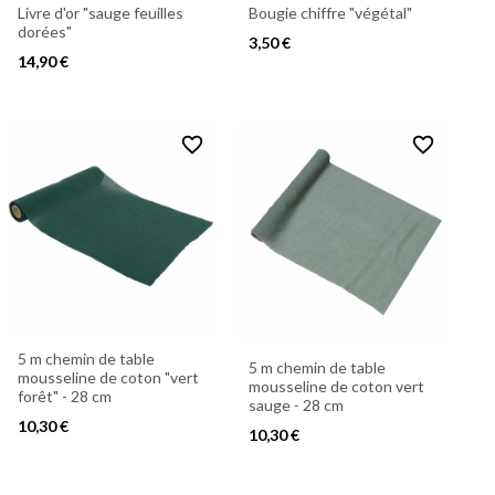
Livre d'or "sauge feuilles
Bougie chiffre "végétal"
dorées"
3,50 €
14,90 €
favorite_border
favorite_border
5 m chemin de table
5 m chemin de table
mousseline de coton "vert
mousseline de coton vert
forêt" - 28 cm
sauge - 28 cm
10,30 €
10,30 €