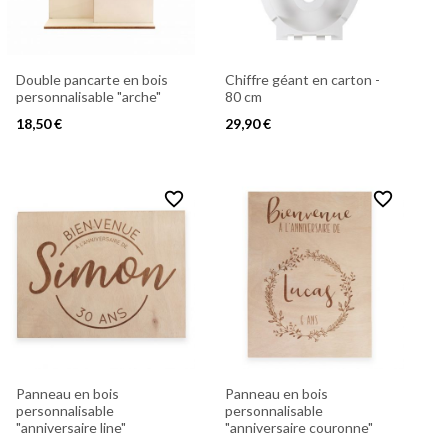
Double pancarte en bois
Chiffre géant en carton -
personnalisable "arche"
80 cm
18,50 €
29,90 €
favorite_border
favorite_border
Panneau en bois
Panneau en bois
personnalisable
personnalisable
"anniversaire line"
"anniversaire couronne"