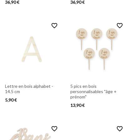
36,90 €
36,90 €
favorite_border
favorite_border
Lettre en bois alphabet -
5 pics en bois
14.5 cm
personnalisables "âge +
prénom"
5,90 €
13,90 €
favorite_border
favorite_border