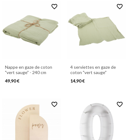
favorite_border
favorite_border
Nappe en gaze de coton
4 serviettes en gaze de
"vert sauge" - 240 cm
coton "vert sauge"
49,90 €
14,90 €
favorite_border
favorite_border