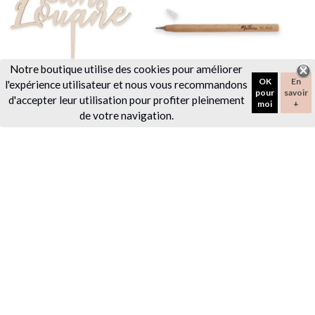
Notre
boutique utilise des cookies pour améliorer
OK
En
l'expérience utilisateur et nous vous recommandons
pour
savoir
d'accepter leur utilisation pour profiter pleinement
moi
+
Cake topper en bois
Stylo en bois
de votre navigation.
personnalisable "âge +
personnalisable
prénom"
"anniversaire"
19,90 €
9,90 €
favorite_border
favorite_border