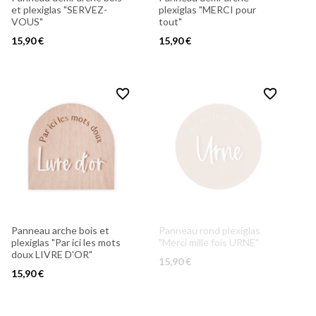
et plexiglas "SERVEZ-
plexiglas "MERCI pour
VOUS"
tout"
15,90 €
15,90 €
favorite_border
favorite_border
Panneau arche bois et
Panneau rond plexiglas
plexiglas "Par ici les mots
"Merci mille fois URNE"
doux LIVRE D'OR"
15,90 €
15,90 €