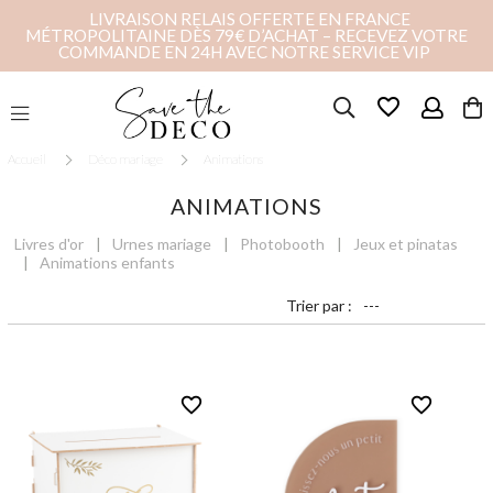
LIVRAISON RELAIS OFFERTE EN FRANCE
MÉTROPOLITAINE DÈS 79€ D’ACHAT – RECEVEZ VOTRE
COMMANDE EN 24H AVEC NOTRE SERVICE VIP
favorite_border
Accueil
Déco mariage
Animations
ANIMATIONS
Livres d'or
Urnes mariage
Photobooth
Jeux et pinatas
Animations enfants
Trier par :
favorite_border
favorite_border