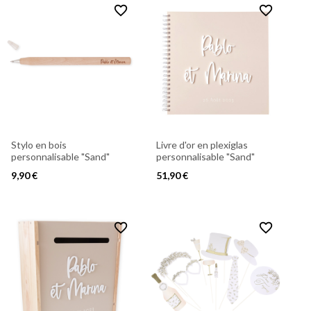
favorite_border
favorite_border
Stylo en bois
Livre d'or en plexiglas
personnalisable "Sand"
personnalisable "Sand"
9,90 €
51,90 €
favorite_border
favorite_border