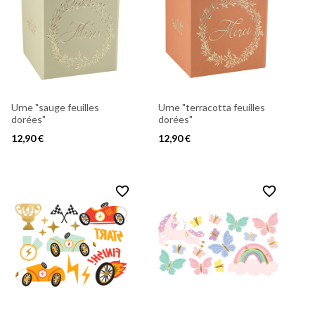
Urne "sauge feuilles
Urne "terracotta feuilles
dorées"
dorées"
12,90 €
12,90 €
favorite_border
favorite_border