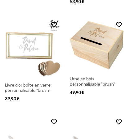
53,90 €
favorite_border
favorite_border
Urne en bois
personnalisable "brush"
Livre d'or boîte en verre
personnalisable "brush"
49,90 €
39,90 €
favorite_border
favorite_border