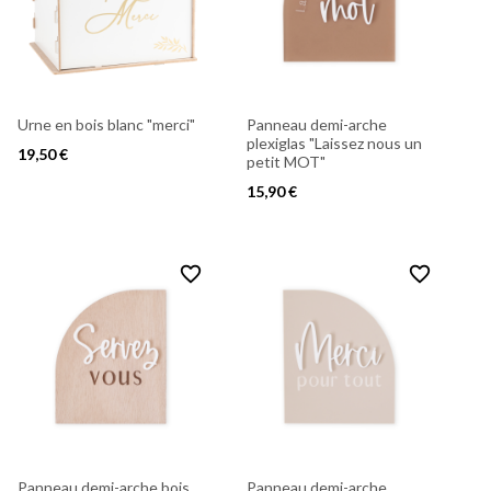
Urne en bois blanc "merci"
Panneau demi-arche
plexiglas "Laissez nous un
19,50 €
petit MOT"
15,90 €
favorite_border
favorite_border
Panneau demi-arche bois
Panneau demi-arche