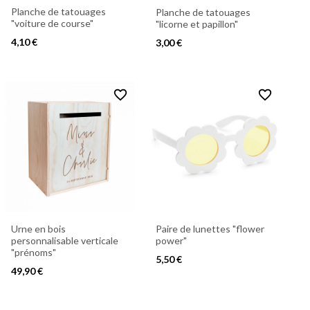
Planche de tatouages
Planche de tatouages
"voiture de course"
"licorne et papillon"
4,10 €
3,00 €
favorite_border
favorite_border
Urne en bois
Paire de lunettes "flower
personnalisable verticale
power"
"prénoms"
5,50 €
49,90 €