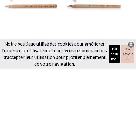
Stylo en bois
Stylo en bois
Notre
boutique utilise des cookies pour améliorer
personnalisable "mariage
personnalisable "mariage
OK
En
l'expérience utilisateur et nous vous recommandons
brush"
botanique"
pour
savoir
d'accepter leur utilisation pour profiter pleinement
moi
+
9,90 €
9,90 €
de votre navigation.
favorite_border
favorite_border