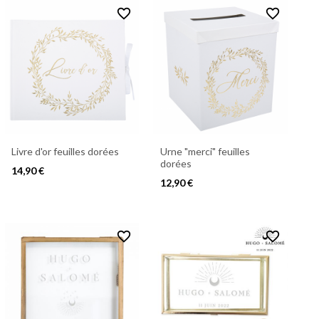
favorite_border
favorite_border
Livre d'or feuilles dorées
Urne "merci" feuilles
dorées
14,90 €
12,90 €
favorite_border
favorite_border