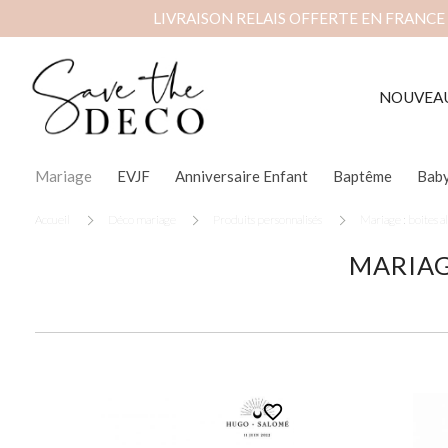
LIVRAISON RELAIS OFFERTE EN FRANCE
NOUVEA
Mariage
EVJF
Anniversaire Enfant
Baptême
Bab
Accueil
Déco mariage
Produits personnalisés
Mariage : boites a
MARIAG
favorite_border