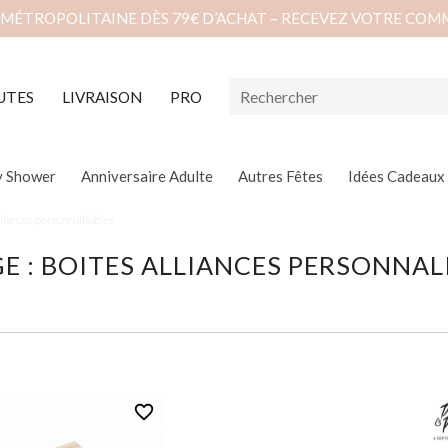
 MÉTROPOLITAINE DÈS 79€ D’ACHAT – RECEVEZ VOTRE COM
UTES
LIVRAISON
PRO
y Shower
Anniversaire Adulte
Autres Fêtes
Idées Cadeaux
lliances personnalisables
E : BOITES ALLIANCES PERSONNAL
favorite_border