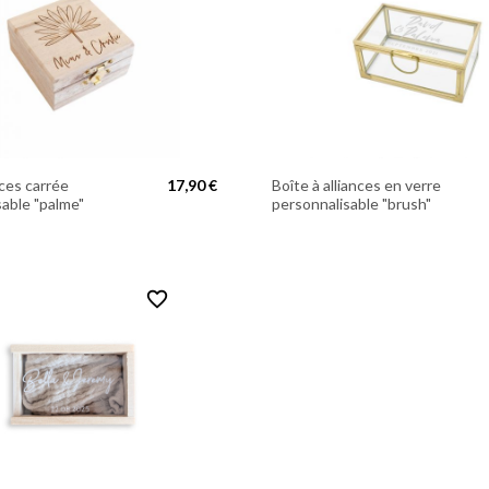
nces carrée
17,90 €
Boîte à alliances en verre
sable "palme"
personnalisable "brush"
favorite_border