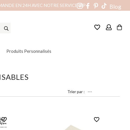
MANDE EN 24H AVEC NOTRE SERVICE VIP
Blog
favorite_border
Produits Personnalisés
ISABLES
Trier par :
favorite_border
favorite_border