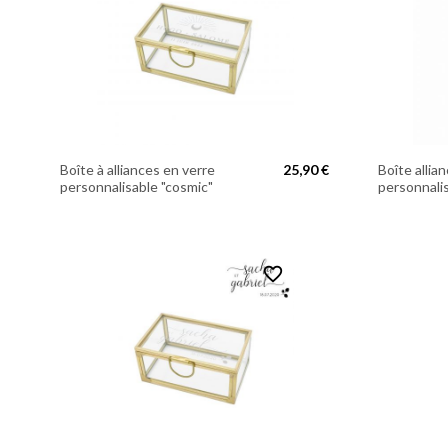
Boîte à alliances en verre
25,90 €
Boîte allia
personnalisable "cosmic"
personnali
favorite_border