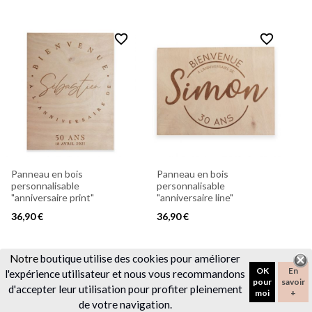
favorite_border
favorite_border
Panneau en bois
Panneau en bois
personnalisable
personnalisable
"anniversaire print"
"anniversaire line"
36,90 €
36,90 €
Notre
boutique utilise des cookies pour améliorer
favorite_border
favorite_border
OK
En
l'expérience utilisateur et nous vous recommandons
pour
savoir
d'accepter leur utilisation pour profiter pleinement
moi
+
de votre navigation.