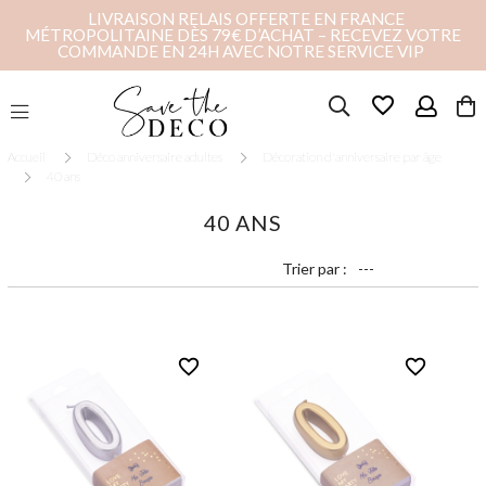
LIVRAISON RELAIS OFFERTE EN FRANCE
MÉTROPOLITAINE DÈS 79€ D’ACHAT – RECEVEZ VOTRE
COMMANDE EN 24H AVEC NOTRE SERVICE VIP
favorite_border
Accueil
Déco anniversaire adultes
Décoration d'anniversaire par âge
40 ans
40 ANS
Trier par :
favorite_border
favorite_border