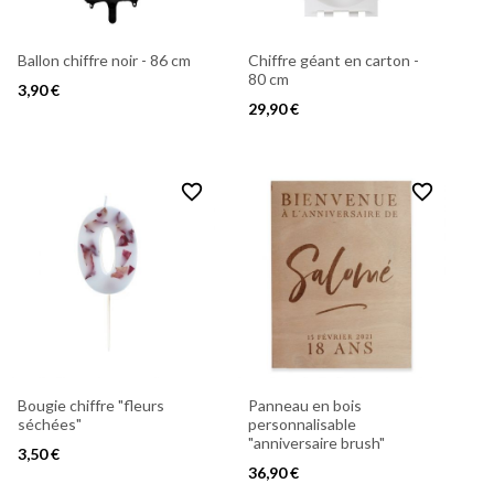
Ballon chiffre noir - 86 cm
Chiffre géant en carton -
80 cm
3,90 €
29,90 €
favorite_border
favorite_border
Bougie chiffre "fleurs
Panneau en bois
séchées"
personnalisable
"anniversaire brush"
3,50 €
36,90 €