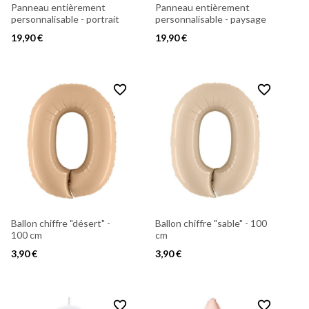
Panneau entièrement
Panneau entièrement
personnalisable - portrait
personnalisable - paysage
19,90 €
19,90 €
favorite_border
favorite_border
Ballon chiffre "désert" -
Ballon chiffre "sable" - 100
100 cm
cm
3,90 €
3,90 €
favorite_border
favorite_border