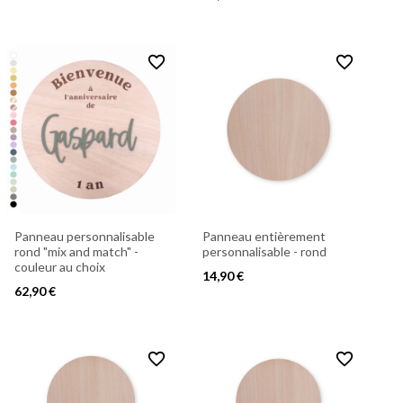
favorite_border
favorite_border
Panneau personnalisable
Panneau entièrement
rond "mix and match" -
personnalisable - rond
couleur au choix
14,90 €
62,90 €
favorite_border
favorite_border