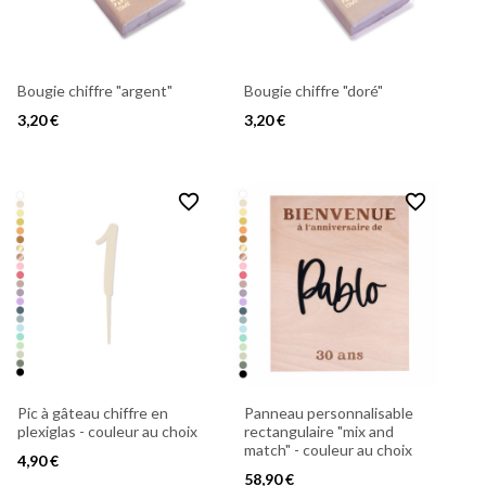
Bougie chiffre "argent"
Bougie chiffre "doré"
3,20 €
3,20 €
favorite_border
favorite_border
Pic à gâteau chiffre en
Panneau personnalisable
plexiglas - couleur au choix
rectangulaire "mix and
match" - couleur au choix
4,90 €
58,90 €