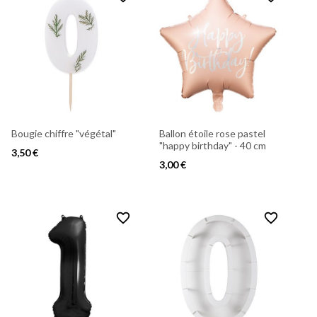
Bougie chiffre "végétal"
Ballon étoile rose pastel
"happy birthday" - 40 cm
3,50 €
3,00 €
favorite_border
favorite_border