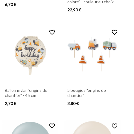
coloré" - couleur au choix
6,70 €
22,90 €
favorite_border
favorite_border
5 bougies "engins de
Ballon mylar "engins de
chantier"
chantier" - 45 cm
3,80 €
2,70 €
favorite_border
favorite_border