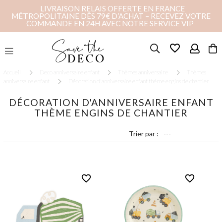
LIVRAISON RELAIS OFFERTE EN FRANCE
MÉTROPOLITAINE DÈS 79€ D’ACHAT – RECEVEZ VOTRE
COMMANDE EN 24H AVEC NOTRE SERVICE VIP
favorite_border
Accueil
Deco anniversaire enfant
Thèmes anniversaire
Thèmes
anniversaire enfant
Décoration d'anniversaire enfant thème engins de chantier
DÉCORATION D'ANNIVERSAIRE ENFANT
THÈME ENGINS DE CHANTIER
Trier par :
favorite_border
favorite_border