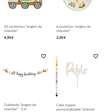
20 serviettes "engins de
6 assiettes "engins de
chantier"
chantier"
4,30 €
2,30 €
favorite_border
favorite_border
Guirlande "engins de
Cake topper
chantier" - 2 m
personnalisable "prénom