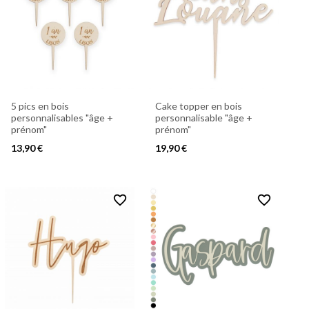
5 pics en bois
Cake topper en bois
personnalisables "âge +
personnalisable "âge +
prénom"
prénom"
13,90 €
19,90 €
favorite_border
favorite_border