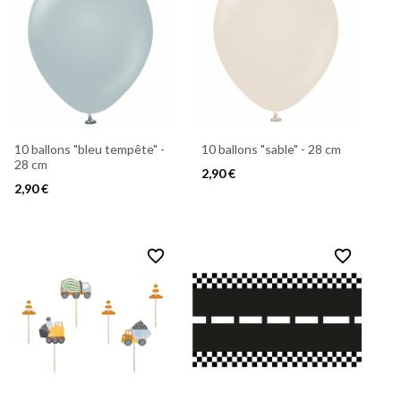
10 ballons "bleu tempête" -
10 ballons "sable" - 28 cm
28 cm
2,90 €
2,90 €
favorite_border
favorite_border