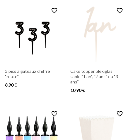
favorite_border
favorite_border
3 pics à gâteaux chiffre
Cake topper plexiglas
"route"
sable "1 an", "2 ans" ou "3
ans"
8,90 €
10,90 €
favorite_border
favorite_border