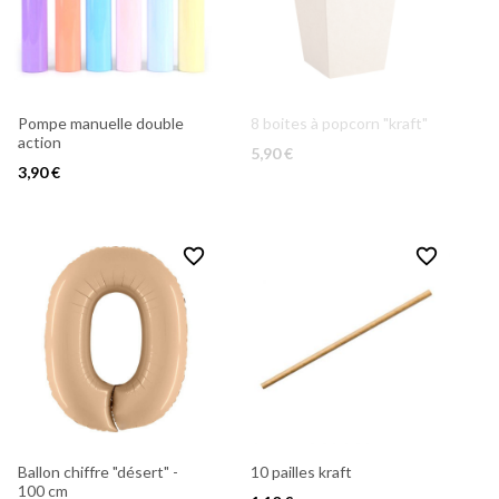
Pompe manuelle double
8 boites à popcorn "kraft"
action
5,90 €
3,90 €
favorite_border
favorite_border
Ballon chiffre "désert" -
10 pailles kraft
100 cm