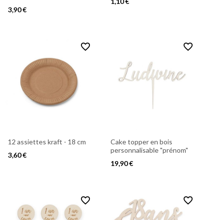
1,10 €
3,90 €
favorite_border
favorite_border
12 assiettes kraft - 18 cm
Cake topper en bois
personnalisable "prénom"
3,60 €
19,90 €
favorite_border
favorite_border