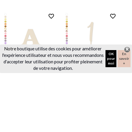
favorite_border
favorite_border
Notre
boutique utilise des cookies pour améliorer
OK
En
l'expérience utilisateur et nous vous recommandons
pour
savoir
d'accepter leur utilisation pour profiter pleinement
moi
+
de votre navigation.
Lettre ou chiffre en
Pic à gâteau chiffre en
plexiglas - 10 cm - couleur
plexiglas - couleur au choix
au choix
4,90 €
6,90 €
favorite_border
favorite_border