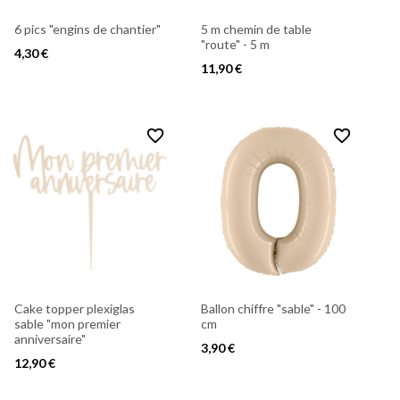
6 pics "engins de chantier"
5 m chemin de table
"route" - 5 m
4,30 €
11,90 €
favorite_border
favorite_border
Cake topper plexiglas
Ballon chiffre "sable" - 100
sable "mon premier
cm
anniversaire"
3,90 €
12,90 €