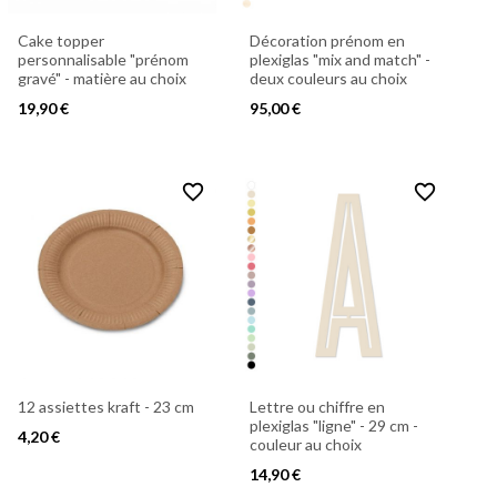
Cake topper
Décoration prénom en
personnalisable "prénom
plexiglas "mix and match" -
gravé" - matière au choix
deux couleurs au choix
19,90 €
95,00 €
favorite_border
favorite_border
12 assiettes kraft - 23 cm
Lettre ou chiffre en
plexiglas "ligne" - 29 cm -
4,20 €
couleur au choix
14,90 €