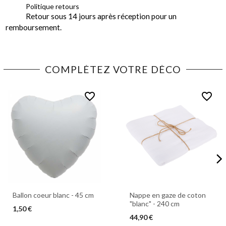
Politique retours
Retour sous 14 jours après réception pour un
remboursement.
COMPLÉTEZ VOTRE DÉCO
favorite_border
favorite_border
Ballon coeur blanc - 45 cm
Nappe en gaze de coton
"blanc" - 240 cm
1,50 €
44,90 €