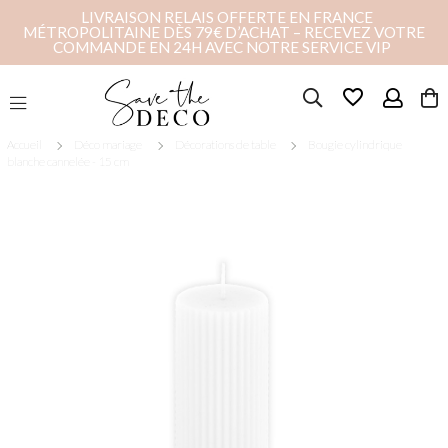
LIVRAISON RELAIS OFFERTE EN FRANCE
MÉTROPOLITAINE DÈS 79€ D’ACHAT – RECEVEZ VOTRE
COMMANDE EN 24H AVEC NOTRE SERVICE VIP
favorite_border
Accueil
Déco mariage
Décorations de table
Bougie cylindrique
blanche cannelée - 15 cm