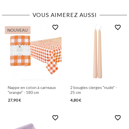
VOUS AIMEREZ AUSSI
favorite_border
favorite_border
NOUVEAU
Nappe en coton à carreaux
2 bougies cierges "nude" -
"orange" - 180 cm
25 cm
27,90 €
4,80 €
favorite_border
favorite_border