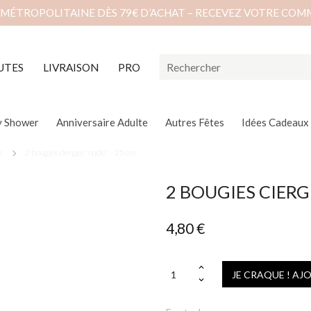
 MÉTROPOLITAINE DÈS 79€ D’ACHAT – RECEVEZ VOTRE COM
UTES
LIVRAISON
PRO
y Shower
Anniversaire Adulte
Autres Fêtes
Idées Cadeaux
s
2 bougies cierges "nude" - 25 cm
2 BOUGIES CIERG
4,80 €
JE CRAQUE ! AJ