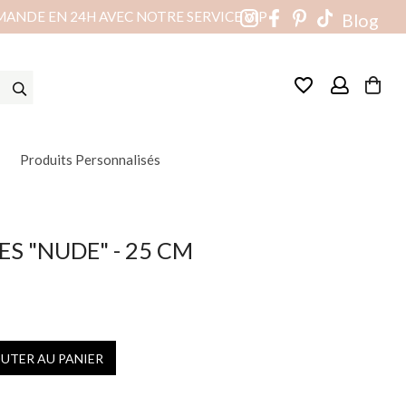
MANDE EN 24H AVEC NOTRE SERVICE VIP
Blog
favorite_border
Produits Personnalisés
ES "NUDE" - 25 CM
OUTER AU PANIER