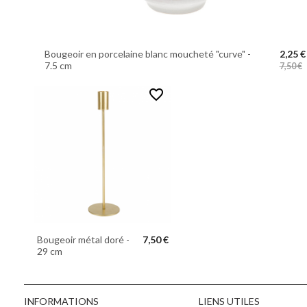
Bougeoir en porcelaine blanc moucheté "curve" -
2,25 €
7.5 cm
7,50 €
favorite_border
Bougeoir métal doré -
7,50 €
29 cm
INFORMATIONS
LIENS UTILES