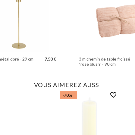
métal doré - 29 cm
7,50 €
3 m chemin de table froissé
"rose blush" - 90 cm
VOUS AIMEREZ AUSSI
favorite_border
-70%