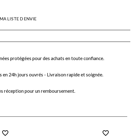
MA LISTE D ENVIE
nées protégées pour des achats en toute confiance.
s en 24h jours ouvrés - Livraison rapide et soignée.
ès réception pour un remboursement.
favorite_border
favorite_border