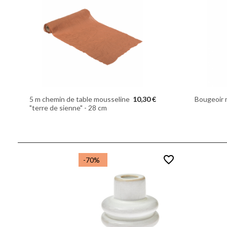
5 m chemin de table mousseline
10,30 €
Bougeoir 
"terre de sienne" - 28 cm
favorite_border
-70%