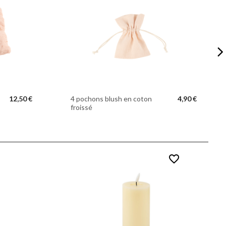
12,50 €
4 pochons blush en coton
4,90 €
froissé
favorite_border