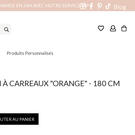
MANDE EN 24H AVEC NOTRE SERVICE VIP
Blog
favorite_border
Produits Personnalisés
 À CARREAUX "ORANGE" - 180 CM
OUTER AU PANIER