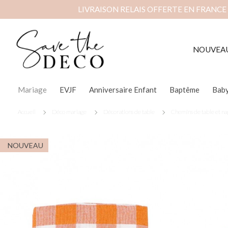
LIVRAISON RELAIS OFFERTE EN FRANCE
NOUVEA
Mariage
EVJF
Anniversaire Enfant
Baptême
Bab
Accueil
Déco mariage
Décorations de table
Chemins de table et n
NOUVEAU