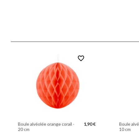
favorite_border
Boule alvéolée orange corail -
1,90 €
Boule alvé
20 cm
10 cm