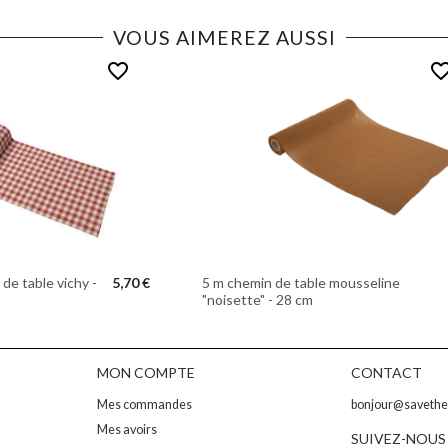
VOUS AIMEREZ AUSSI
favorite_border
favorite_bor
de table vichy -
5,70 €
5 m chemin de table mousseline
"noisette" - 28 cm
MON COMPTE
CONTACT
Mes commandes
bonjour@saveth
Mes avoirs
SUIVEZ-NOUS