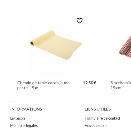
favorite_border
Chemin de table coton jaune
12,50 €
5 m chemin 
pastel - 5 m
15 cm
INFORMATIONS
LIENS UTILES
Livraison
Formulaire de contact
Mentions légales
Vos questions