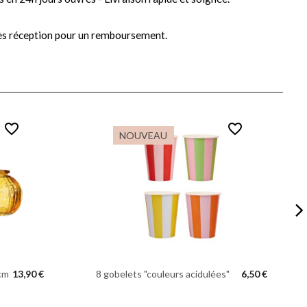
ès réception pour un remboursement.
favorite_border
favorite_border
NOUVEAU
 cm
13,90 €
8 gobelets "couleurs acidulées"
6,50 €