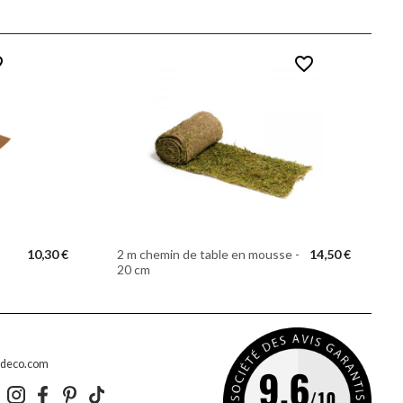
der
favorite_border
10,30 €
2 m chemin de table en mousse -
14,50 €
20 cm
edeco.com