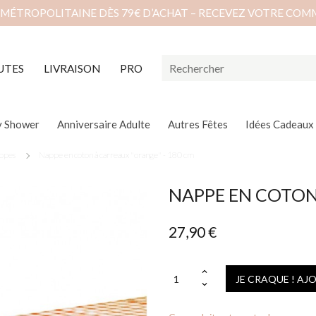
 MÉTROPOLITAINE DÈS 79€ D’ACHAT – RECEVEZ VOTRE COM
UTES
LIVRAISON
PRO
y Shower
Anniversaire Adulte
Autres Fêtes
Idées Cadeaux
appes
Nappe en coton à carreaux "orange" - 180 cm
NAPPE EN COTON
27,90 €
JE CRAQUE ! AJ