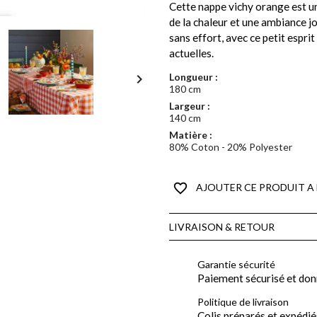
Cette nappe vichy orange est un 
de la chaleur et une ambiance jo
sans effort, avec ce petit espri
actuelles.

Longueur :
180 cm
Largeur :
140 cm
Matière :
80% Coton - 20% Polyester
favorite_border
AJOUTER CE PRODUIT A 
LIVRAISON & RETOUR
Garantie sécurité
Paiement sécurisé et don
Politique de livraison
Colis préparés et expédié