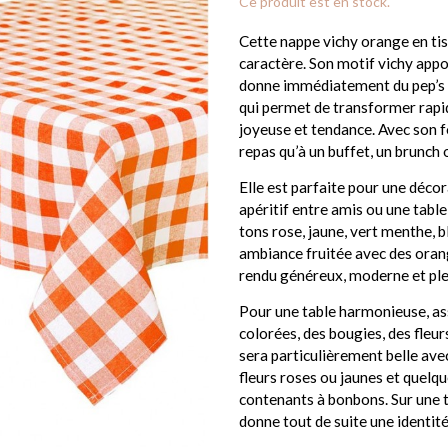
Ce produit est en stock.
Cette nappe vichy orange en tiss
caractère. Son motif vichy appo
donne immédiatement du pep’s à 
qui permet de transformer rapid
joyeuse et tendance. Avec son f
repas qu’à un buffet, un brunch 
Elle est parfaite pour une décor
apéritif entre amis ou une table
tons rose, jaune, vert menthe, bl
ambiance fruitée avec des orange
rendu généreux, moderne et plei
Pour une table harmonieuse, asso
colorées, des bougies, des fleurs
sera particulièrement belle ave
fleurs roses ou jaunes et quel
contenants à bonbons. Sur une ta
donne tout de suite une identité 