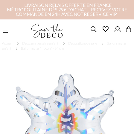
LIVRAISON RELAIS OFFERTE EN FRANCE
MÉTROPOLITAINE DÈS 79€ D’ACHAT – RECEVEZ VOTRE
COMMANDE EN 24H AVEC NOTRE SERVICE VIP
favorite_border
Accueil
Deco anniversaire enfant
Décorations de salle
Ballons mylar
enfant
Ballon mylar "flocon" - 64 cm