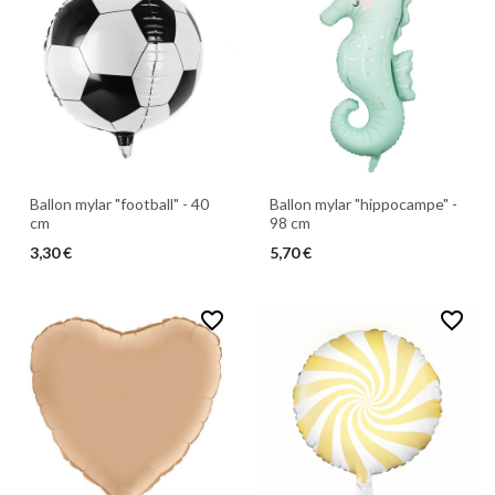
Ballon mylar "football" - 40
Ballon mylar "hippocampe" -
cm
98 cm
3,30 €
5,70 €
favorite_border
favorite_border