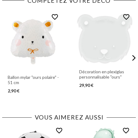
COMPLÉTEZ VOTRE DÉCO
favorite_border
favorite_border
Décoration en plexiglas
personnalisable "ours"
Ballon mylar "ours polaire" -
51 cm
29,90 €
2,90 €
VOUS AIMEREZ AUSSI
favorite_border
favorite_border