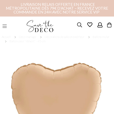
LIVRAISON RELAIS OFFERTE EN FRANCE
MÉTROPOLITAINE DÈS 79€ D’ACHAT – RECEVEZ VOTRE
COMMANDE EN 24H AVEC NOTRE SERVICE VIP
favorite_border
Accueil
Déco mariage
Décorations de salle et extérieur
Ballons mylar
Ballon cœur "désert" - 45 cm