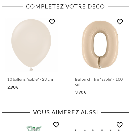
COMPLÉTEZ VOTRE DÉCO
favorite_border
favorite_border
10 ballons "sable" - 28 cm
Ballon chiffre "sable" - 100
cm
2,90 €
3,90 €
VOUS AIMEREZ AUSSI
favorite_border
favorite_border