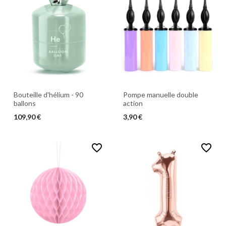
Bouteille d'hélium - 90
Pompe manuelle double
ballons
action
109,90 €
3,90 €
favorite_border
favorite_border