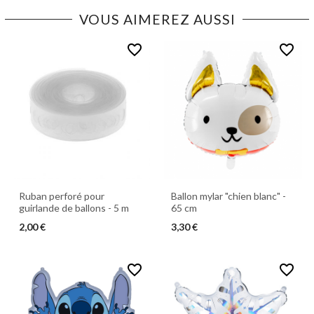
VOUS AIMEREZ AUSSI
favorite_border
favorite_border
Ruban perforé pour
Ballon mylar "chien blanc" -
guirlande de ballons - 5 m
65 cm
2,00 €
3,30 €
favorite_border
favorite_border