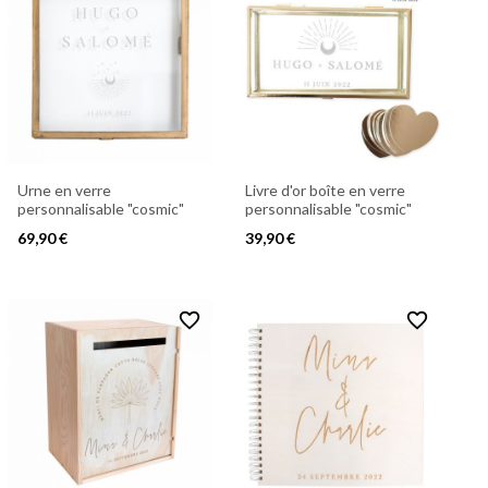
Urne en verre
Livre d'or boîte en verre
personnalisable "cosmic"
personnalisable "cosmic"
69,90 €
39,90 €
favorite_border
favorite_border