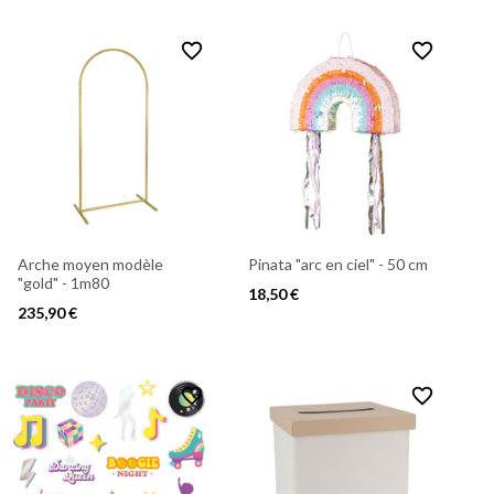
favorite_border
favorite_border
Arche moyen modèle
Pinata "arc en ciel" - 50 cm
"gold" - 1m80
18,50 €
235,90 €
favorite_border
favorite_border