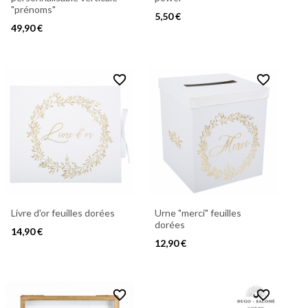
"prénoms"
5,50 €
49,90 €
favorite_border
favorite_border
Livre d'or feuilles dorées
Urne "merci" feuilles
dorées
14,90 €
12,90 €
favorite_border
favorite_border