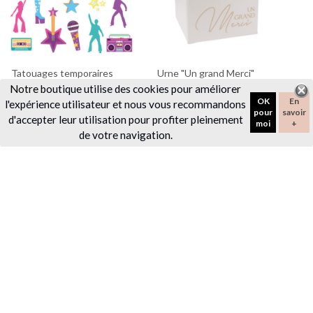
Tatouages temporaires
Urne "Un grand Merci"
"Disco"
sable
Notre
boutique utilise des cookies pour améliorer
OK
En
l'expérience utilisateur et nous vous recommandons
3,30 €
11,90 €
pour
savoir
d'accepter leur utilisation pour profiter pleinement
moi
+
de votre navigation.
favorite_border
favorite_border
Urne en bois vert de gris
Urne en bois feuillage
"Un grand Merci"
"Merci"