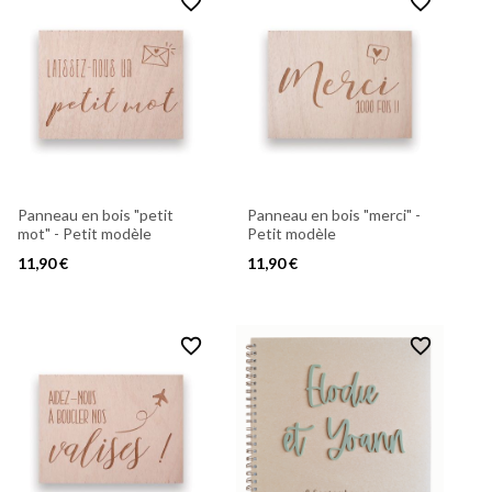
favorite_border
favorite_border
Panneau en bois "petit
Panneau en bois "merci" -
mot" - Petit modèle
Petit modèle
11,90 €
11,90 €
favorite_border
favorite_border