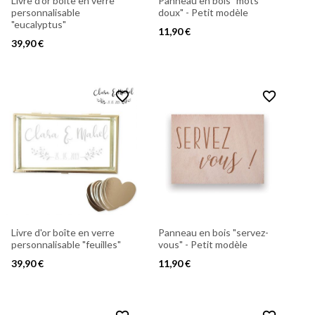
Livre d'or boîte en verre
Panneau en bois "mots
personnalisable
doux" - Petit modèle
"eucalyptus"
11,90 €
39,90 €
favorite_border
favorite_border
Livre d'or boîte en verre
Panneau en bois "servez-
personnalisable "feuilles"
vous" - Petit modèle
39,90 €
11,90 €