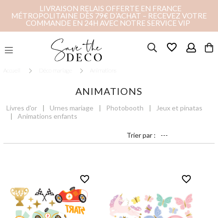
LIVRAISON RELAIS OFFERTE EN FRANCE
MÉTROPOLITAINE DÈS 79€ D’ACHAT – RECEVEZ VOTRE
COMMANDE EN 24H AVEC NOTRE SERVICE VIP
favorite_border
Accueil
Déco mariage
Animations
ANIMATIONS
Livres d'or
Urnes mariage
Photobooth
Jeux et pinatas
Animations enfants
Trier par :
favorite_border
favorite_border