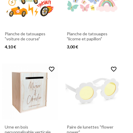
Planche de tatouages
Planche de tatouages
"voiture de course"
"licorne et papillon"
4,10 €
3,00 €
favorite_border
favorite_border
Urne en bois
Paire de lunettes "flower
personnalisable verticale
power"