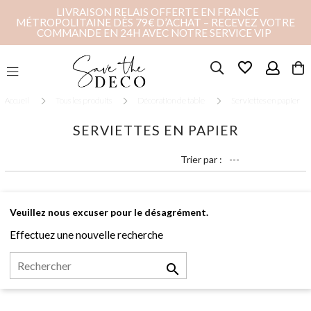
LIVRAISON RELAIS OFFERTE EN FRANCE
MÉTROPOLITAINE DÈS 79€ D’ACHAT – RECEVEZ VOTRE
COMMANDE EN 24H AVEC NOTRE SERVICE VIP
favorite_border
Accueil
Tous les produits
Décoration de table
Serviettes en papier
SERVIETTES EN PAPIER
Trier par :
Veuillez nous excuser pour le désagrément.
Effectuez une nouvelle recherche
