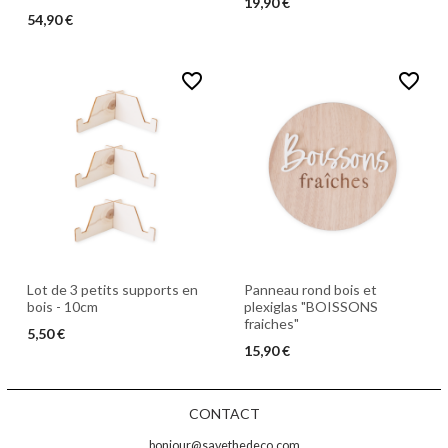
19,90 €
54,90 €
favorite_border
favorite_border
Lot de 3 petits supports en
Panneau rond bois et
bois - 10cm
plexiglas "BOISSONS
fraiches"
5,50 €
15,90 €
CONTACT
bonjour@savethedeco.com