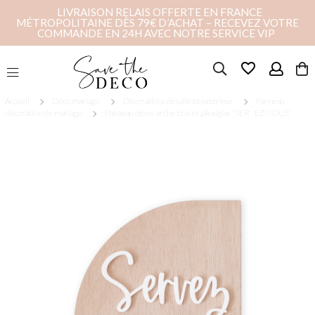
LIVRAISON RELAIS OFFERTE EN FRANCE
MÉTROPOLITAINE DÈS 79€ D’ACHAT – RECEVEZ VOTRE
COMMANDE EN 24H AVEC NOTRE SERVICE VIP
favorite_border
Accueil
Déco mariage
Décorations de salle et extérieur
Panneau
décoration de mariage
Panneau demi-arche bois et plexiglas "SERVEZ-VOUS"