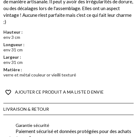
de manière artisanale. Il peut y avoir des irrégularités de dorure,
ou des décalages lors de l'assemblage. Elles ont un aspect
vintage ! Aucune n'est parfaite mais c'est ce qui fait leur charme
;)
Hauteur :
env 3 cm
Longueur :
env 31 cm
Largeur :
env 31 cm
Matière :
verre et métal couleur or vieilli texturé
favorite_border
AJOUTER CE PRODUIT A MA LISTE D ENVIE
LIVRAISON & RETOUR
Garantie sécurité
Paiement sécurisé et données protégées pour des achats