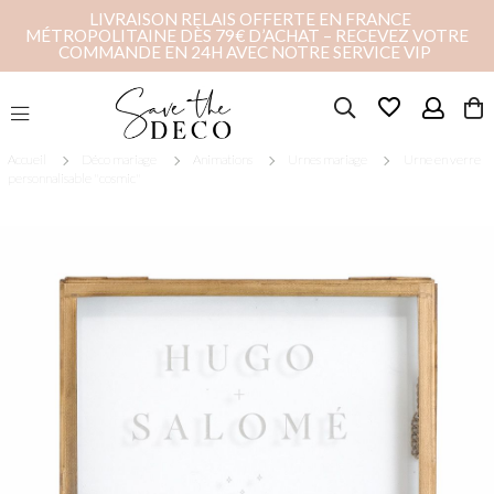
LIVRAISON RELAIS OFFERTE EN FRANCE
MÉTROPOLITAINE DÈS 79€ D’ACHAT – RECEVEZ VOTRE
COMMANDE EN 24H AVEC NOTRE SERVICE VIP
favorite_border
Accueil
Déco mariage
Animations
Urnes mariage
Urne en verre
personnalisable "cosmic"