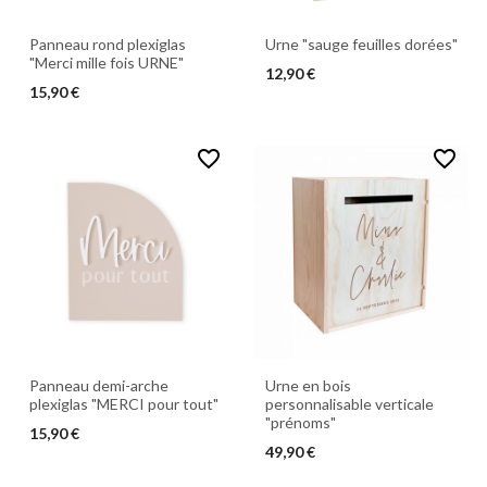
Panneau rond plexiglas
Urne "sauge feuilles dorées"
"Merci mille fois URNE"
12,90 €
15,90 €
favorite_border
favorite_border
Panneau demi-arche
Urne en bois
plexiglas "MERCI pour tout"
personnalisable verticale
"prénoms"
15,90 €
49,90 €