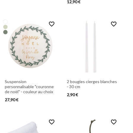
12,90 €
favorite_border
favorite_border
Suspension
2 bougies cierges blanches
personnalisable "couronne
- 30 cm
de noël" - couleur au choix
2,90 €
27,90 €
favorite_border
favorite_border