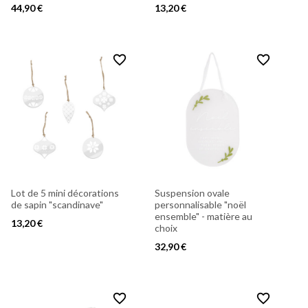
44,90 €
13,20 €
favorite_border
favorite_border
Lot de 5 mini décorations
Suspension ovale
de sapin "scandinave"
personnalisable "noël
ensemble" - matière au
13,20 €
choix
32,90 €
favorite_border
favorite_border