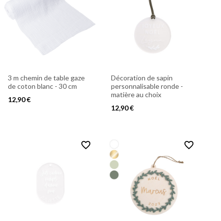
3 m chemin de table gaze
Décoration de sapin
de coton blanc - 30 cm
personnalisable ronde -
matière au choix
12,90 €
12,90 €
favorite_border
favorite_border