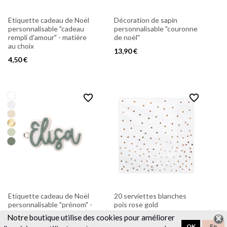
Etiquette cadeau de Noël
Décoration de sapin
personnalisable "cadeau
personnalisable "couronne
rempli d'amour" - matière
de noël"
au choix
13,90 €
4,50 €
favorite_border
favorite_border
Etiquette cadeau de Noël
20 serviettes blanches
personnalisable "prénom" -
pois rose gold
matière au choix
Notre
boutique utilise des cookies pour améliorer
4,30 €
OK
En
6,90 €