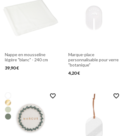
Nappe en mousseline
Marque-place
légère "blanc" - 240 cm
personnalisable pour verre
"botanique"
39,90 €
4,20 €
favorite_border
favorite_border