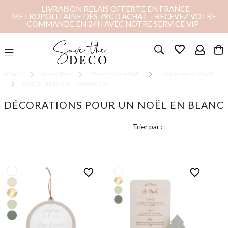
LIVRAISON RELAIS OFFERTE EN FRANCE
MÉTROPOLITAINE DÈS 79€ D’ACHAT – RECEVEZ VOTRE
COMMANDE EN 24H AVEC NOTRE SERVICE VIP
favorite_border
Accueil
Autres fêtes
Décorations de Noël
Nos thèmes pour Noël
Décorations pour un Noël en blanc
DÉCORATIONS POUR UN NOËL EN BLANC
Trier par :
favorite_border
favorite_border