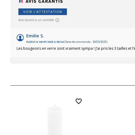
VOIR L'ATTESTATION
Avis soumis à un contrôle
Emilie S.
Publié le 04/07/2025 à 06:54
(Date de commande : 29/03/2025)
Les bougeoirs en verre sont vraiment sympa ! J’ai pris les 3 tailles et 
favorite_border