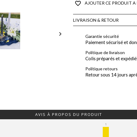
favorite_border
AJOUTER CE PRODUIT A 
LIVRAISON & RETOUR

Garantie sécurité
Paiement sécurisé et don
Politique de livraison
Colis préparés et expédié
Politique retours
Retour sous 14 jours apr
AVIS À PROPOS DU PRODUIT
1