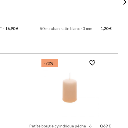
50 m ruban satin blanc - 3 mm
1,20 €
" -
16,90 €
favorite_border
-70%
Petite bougie cylindrique pêche - 6
0,69 €