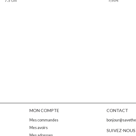
7.5 cm
7,50 €
MON COMPTE
CONTACT
Mes commandes
bonjour@saveth
Mes avoirs
SUIVEZ-NOUS
Mes adresses