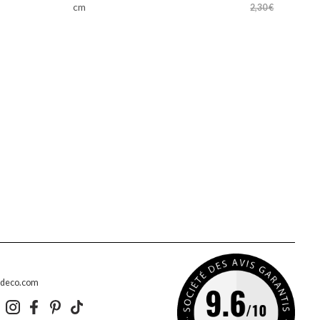
cm
2,30 €
edeco.com