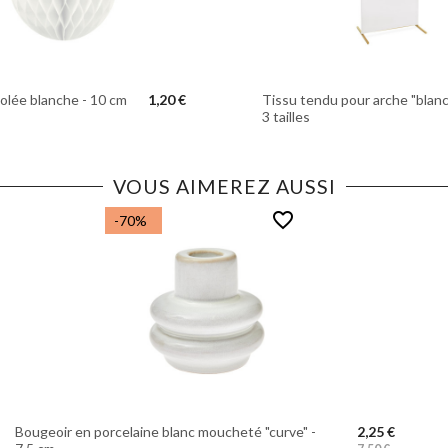
olée blanche - 10 cm
1,20 €
Tissu tendu pour arche "blanc
3 tailles
VOUS AIMEREZ AUSSI
favorite_border
-70%
Bougeoir en porcelaine blanc moucheté "curve" -
2,25 €