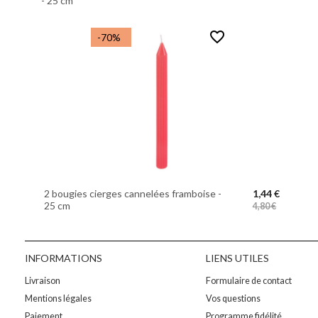
- 25 cm
favorite_border
-70%
2 bougies cierges cannelées framboise -
1,44 €
25 cm
4,80 €
INFORMATIONS
LIENS UTILES
Livraison
Formulaire de contact
Mentions légales
Vos questions
Paiement
Programme fidélité