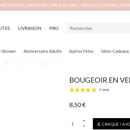
 MÉTROPOLITAINE DÈS 79€ D’ACHAT – RECEVEZ VOTRE COM
UTES
LIVRAISON
PRO
y Shower
Anniversaire Adulte
Autres Fêtes
Idées Cadeaux
s
Bougeoir en verre transparent - 15 cm
BOUGEOIR EN VE
8,50 €
JE CRAQUE ! AJ