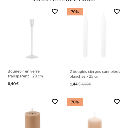
favorite_border
favorite_border
-70%
Bougeoir en verre
2 bougies cierges cannelées
transparent - 20 cm
blanches - 25 cm
8,40 €
1,44 €
4,80 €
favorite_border
favorite_border
-70%