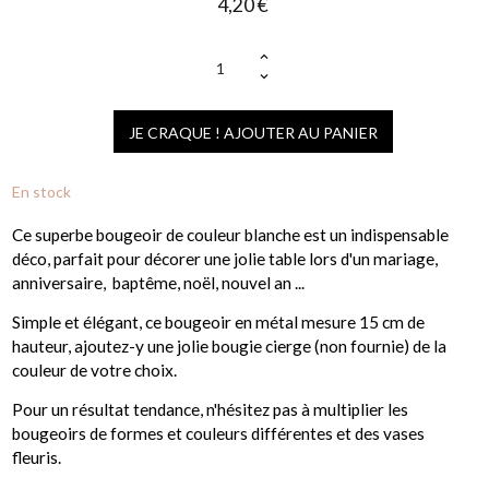
4,20 €
(1 avis)
JE CRAQUE ! AJOUTER AU PANIER
En stock
Ce superbe bougeoir de couleur blanche est un indispensable
déco, parfait pour décorer une jolie table lors d'un mariage,
anniversaire, baptême, noël, nouvel an ...
Simple et élégant, ce bougeoir en métal mesure 15 cm de
hauteur, ajoutez-y une jolie bougie cierge (non fournie) de la
couleur de votre choix.
Pour un résultat tendance, n'hésitez pas à multiplier les
bougeoirs de formes et couleurs différentes et des vases
fleuris.