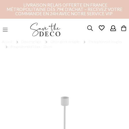
LIVRAISON RELAIS OFFERTE EN FRANCE
MÉTROPOLITAINE DÈS 79€ D’ACHAT – RECEVEZ VOTRE
COMMANDE EN 24H AVEC NOTRE SERVICE VIP
favorite_border
Accueil
Déco mariage
Décorations de table
Photophores et bougies
Bougeoir métal blanc - 15 cm