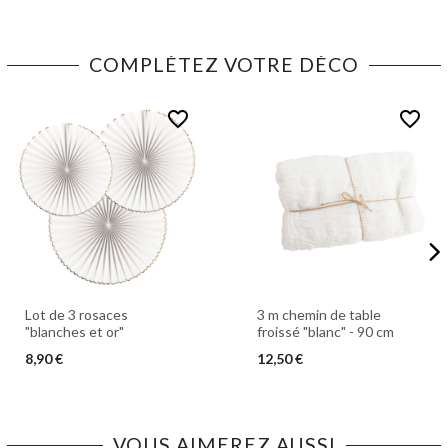
COMPLÉTEZ VOTRE DÉCO
favorite_border
favorite_border
Lot de 3 rosaces
3 m chemin de table
"blanches et or"
froissé "blanc" - 90 cm
8,90 €
12,50 €
VOUS AIMEREZ AUSSI