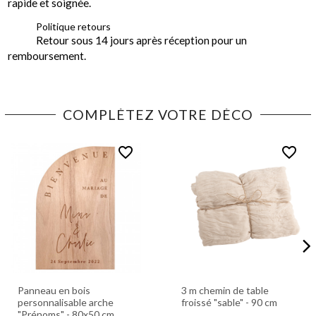
rapide et soignée.
Politique retours
Retour sous 14 jours après réception pour un
remboursement.
COMPLÉTEZ VOTRE DÉCO
favorite_border
favorite_border
Panneau en bois
3 m chemin de table
personnalisable arche
froissé "sable" - 90 cm
"Prénoms" - 80x50 cm