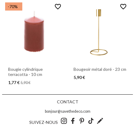
favorite_border
favorite_border
-70%
Bougie cylindrique
Bougeoir métal doré - 23 cm
terracotta - 10 cm
5,90 €
1,77 €
5,90 €
CONTACT
bonjour@savethedeco.com
SUIVEZ-NOUS