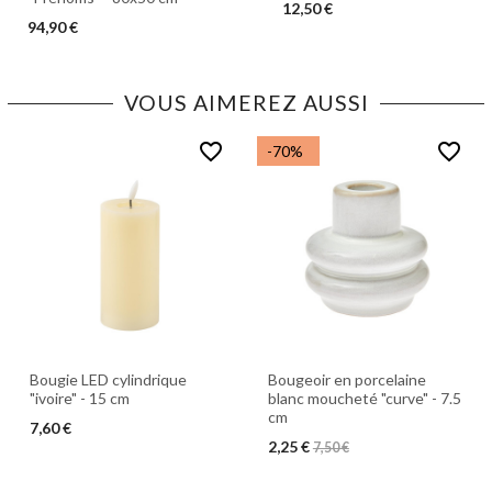
12,50 €
94,90 €
VOUS AIMEREZ AUSSI
favorite_border
favorite_border
-70%
Bougie LED cylindrique
Bougeoir en porcelaine
"ivoire" - 15 cm
blanc moucheté "curve" - 7.5
cm
7,60 €
2,25 €
7,50 €