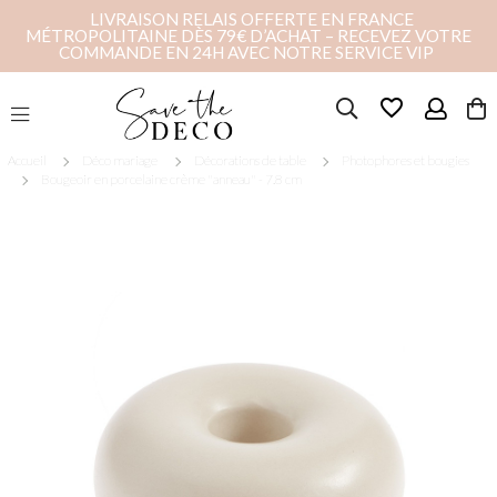
LIVRAISON RELAIS OFFERTE EN FRANCE
MÉTROPOLITAINE DÈS 79€ D’ACHAT – RECEVEZ VOTRE
COMMANDE EN 24H AVEC NOTRE SERVICE VIP
favorite_border
Accueil
Déco mariage
Décorations de table
Photophores et bougies
Bougeoir en porcelaine crème "anneau" - 7.8 cm