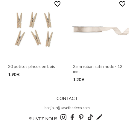
favorite_border
favorite_border
20 petites pinces en bois
25 m ruban satin nude - 12
mm
1,90 €
1,20 €
CONTACT
bonjour@savethedeco.com
SUIVEZ-NOUS