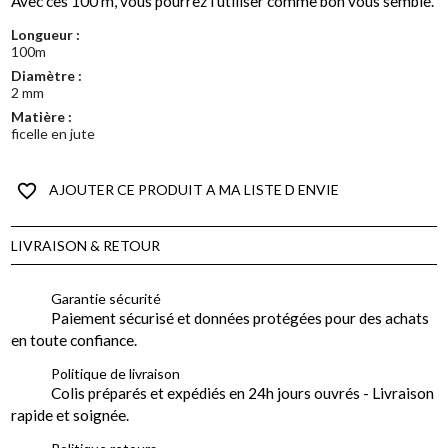
Avec ces 100 m, vous pourrez l'utiliser comme bon vous semble.
Longueur :
100m
Diamètre :
2 mm
Matière :
ficelle en jute
favorite_border
AJOUTER CE PRODUIT A MA LISTE D ENVIE
LIVRAISON & RETOUR
Garantie sécurité
Paiement sécurisé et données protégées pour des achats
en toute confiance.
Politique de livraison
Colis préparés et expédiés en 24h jours ouvrés - Livraison
rapide et soignée.