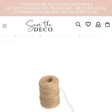
LIVRAISON RELAIS OFFERTE EN FRANCE
MÉTROPOLITAINE DÈS 79€ D’ACHAT – RECEVEZ VOTRE
COMMANDE EN 24H AVEC NOTRE SERVICE VIP
favorite_border
Accueil
Déco mariage
Rubans et fournitures DIY
100 m ficelle
cordelette