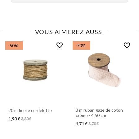
VOUS AIMEREZ AUSSI
favorite_border
favorite_border
-50%
-70%
3 m ruban gaze de coton
20 m ficelle cordelette
crème - 4,50 cm
1,90 €
3,80 €
1,71 €
5,70 €