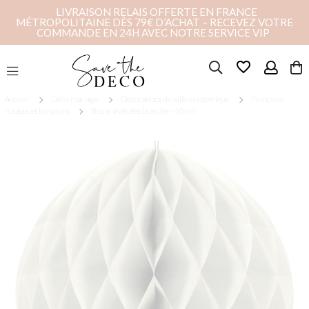
LIVRAISON RELAIS OFFERTE EN FRANCE
MÉTROPOLITAINE DÈS 79€ D’ACHAT – RECEVEZ VOTRE
COMMANDE EN 24H AVEC NOTRE SERVICE VIP
favorite_border
Accueil
Déco mariage
Décorations de salle et extérieur
Pompons,
rosaces et lampions
Boule alvéolée blanche - 40 cm