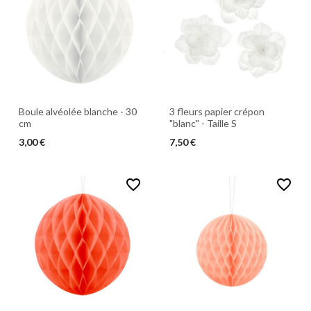
Boule alvéolée blanche - 30
3 fleurs papier crépon
cm
"blanc" - Taille S
3,00 €
7,50 €
favorite_border
favorite_border