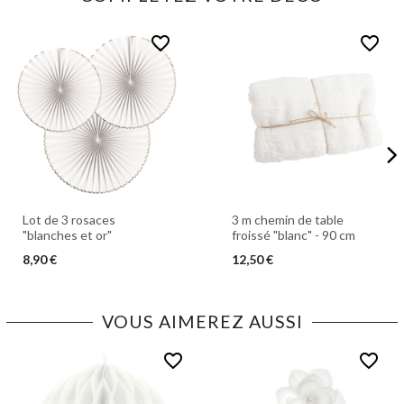
favorite_border
favorite_border
Lot de 3 rosaces
3 m chemin de table
"blanches et or"
froissé "blanc" - 90 cm
8,90 €
12,50 €
VOUS AIMEREZ AUSSI
favorite_border
favorite_border