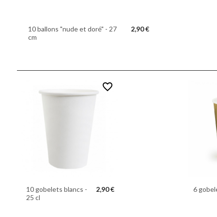
10 ballons "nude et doré" - 27
2,90 €
cm
favorite_border
10 gobelets blancs -
2,90 €
6 gobel
25 cl