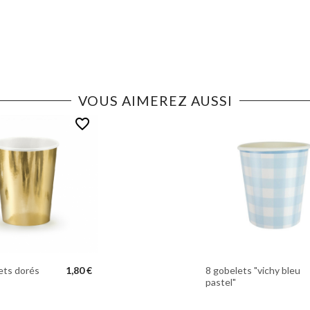
VOUS AIMEREZ AUSSI
favorite_border
ets dorés
1,80 €
8 gobelets "vichy bleu
pastel"