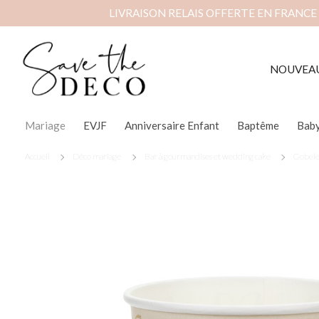
LIVRAISON RELAIS OFFERTE EN FRANCE
NOUVEA
Mariage
EVJF
Anniversaire Enfant
Baptême
Bab
Accueil
Déco mariage
Bar à gourmandises et wedding cake
Gobelet