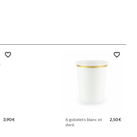
favorite_border
favorite_border
3,90 €
6 gobelets blanc et
2,50 €
doré