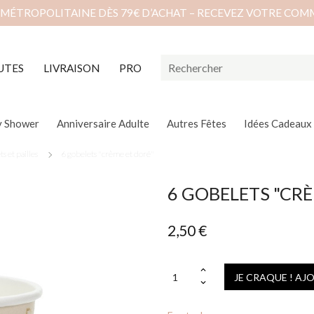
 MÉTROPOLITAINE DÈS 79€ D’ACHAT – RECEVEZ VOTRE COM
UTES
LIVRAISON
PRO
y Shower
Anniversaire Adulte
Autres Fêtes
Idées Cadeaux
s et pailles
6 gobelets "crème et doré"
6 GOBELETS "CRÈ
2,50 €
JE CRAQUE ! AJ