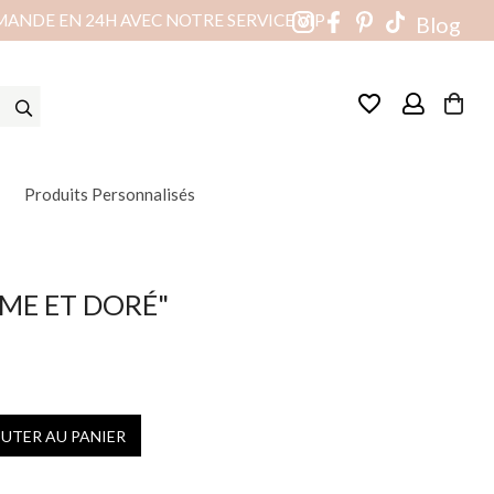
MANDE EN 24H AVEC NOTRE SERVICE VIP
Blog
favorite_border
Produits Personnalisés
ME ET DORÉ"
OUTER AU PANIER