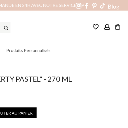
MANDE EN 24H AVEC NOTRE SERVICE VIP
Blog
favorite_border
Produits Personnalisés
RTY PASTEL" - 270 ML
OUTER AU PANIER