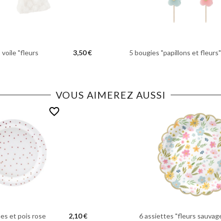
voile "fleurs
3,50 €
5 bougies "papillons et fleurs"
VOUS AIMEREZ AUSSI
favorite_border
es et pois rose
2,10 €
6 assiettes "fleurs sauvage