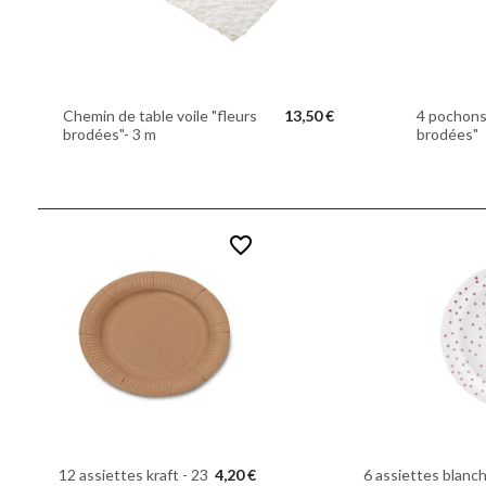
Chemin de table voile "fleurs
13,50 €
4 pochons 
brodées"- 3 m
brodées"
favorite_border
12 assiettes kraft - 23
4,20 €
6 assiettes blanch