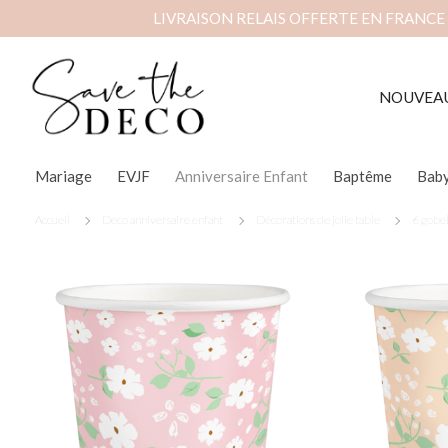
LIVRAISON RELAIS OFFERTE EN FRANCE
NOUVEA
Mariage
EVJF
Anniversaire Enfant
Baptême
Bab
Accueil
Deco anniversaire enfant
Décorations de jolie table
6 gobel