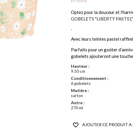
En stock
Optez pour la douceur et l’har
GOBELETS "LIBERTY PASTEL"
.
Avec leurs teintes pastel raffin
Parfaits pour un goûter d’anniv
gobelets ajouteront une touche 
Hauteur :
9.50 cm
Conditionnement :
6 gobelets
Matière :
carton
Autre :
270 ml
favorite_border
AJOUTER CE PRODUIT A 