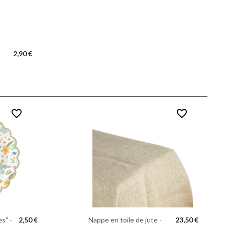
2,90 €
favorite_border
favorite_border
s" -
2,50 €
Nappe en toile de jute -
23,50 €