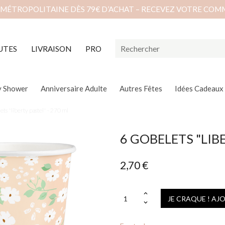
 MÉTROPOLITAINE DÈS 79€ D’ACHAT – RECEVEZ VOTRE COM
UTES
LIVRAISON
PRO
y Shower
Anniversaire Adulte
Autres Fêtes
Idées Cadeaux
ets "liberty pastel" - 270 ml
6 GOBELETS "LIBE
2,70 €
JE CRAQUE ! AJ