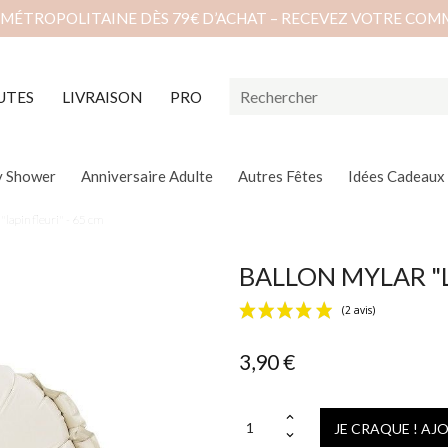
 MÉTROPOLITAINE DÈS 79€ D’ACHAT – RECEVEZ VOTRE COM
UTES
LIVRAISON
PRO
y Shower
Anniversaire Adulte
Autres Fêtes
Idées Cadeaux
"lapin fleuri" - 65 cm
BALLON MYLAR "L
3,90 €
JE CRAQUE ! AJ