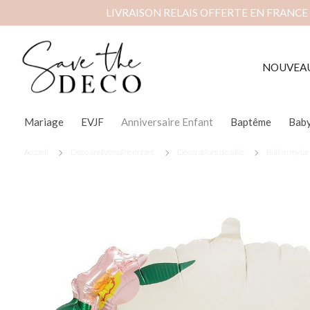
LIVRAISON RELAIS OFFERTE EN FRANCE
NOUVEA
Mariage
EVJF
Anniversaire Enfant
Baptême
Bab
Accueil
Deco anniversaire enfant
Décorations de salle
Ballon mylar 