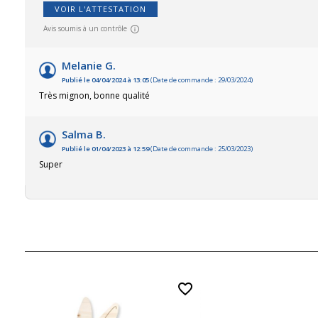
VOIR L'ATTESTATION
Avis soumis à un contrôle
Melanie G.
Publié le 04/04/2024 à 13:05
(Date de commande : 29/03/2024)
Très mignon, bonne qualité
Salma B.
Publié le 01/04/2023 à 12:59
(Date de commande : 25/03/2023)
Super
favorite_border