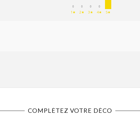
0
0
0
0
1★
2★
3★
4★
5★
COMPLÉTEZ VOTRE DÉCO