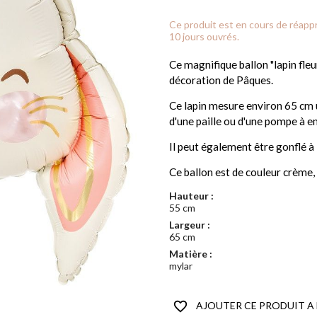
Ce produit est en cours de réap
10 jours ouvrés.
Ce magnifique ballon "lapin fleu
décoration de Pâques.
Ce lapin mesure environ 65 cm un
d'une paille ou d'une pompe à e
Il peut également être gonflé à l
Ce ballon est de couleur crème, 
Hauteur :
55 cm
Largeur :
65 cm
Matière :
mylar
favorite_border
AJOUTER CE PRODUIT A 