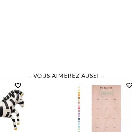
VOUS AIMEREZ AUSSI
favorite_border
favorite_bord