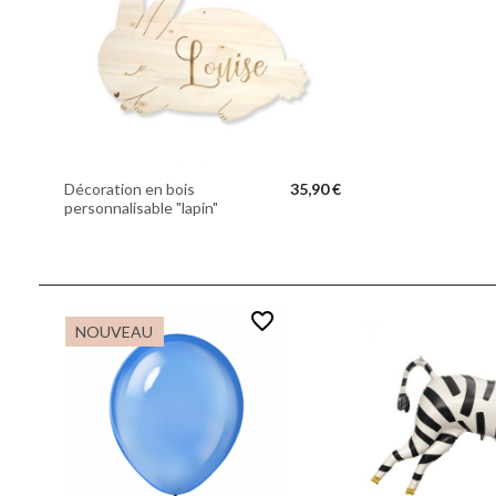
Décoration en bois
35,90 €
personnalisable "lapin"
favorite_border
NOUVEAU