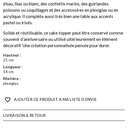
d’eau, lilas ou blanc, des confettis marins, des guirlandes
poissons ou coquillages et des accessoires en plexiglas ou en
acrylique. Il complète aussi très bien une table aux accents
pastel ou irisés.
Solide et réutilisable, ce cake topper peut être conservé comme
souvenir d’anniversaire ou utilisé ultérieurement en élément
décoratif. Une création personnalisée pensée pour durer.
Hauteur :
21 cm
Longueur :
14 cm
Matière :
plexiglas
favorite_border
AJOUTER CE PRODUIT A MA LISTE D ENVIE
LIVRAISON & RETOUR