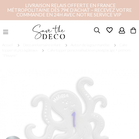
LIVRAISON RELAIS OFFERTE EN FRANCE
MÉTROPOLITAINE DÈS 79€ D’ACHAT – RECEVEZ VOTRE
COMMANDE EN 24H AVEC NOTRE SERVICE VIP
favorite_border
Accueil
Deco anniversaire enfant
Autour de la gourmandise
Cake
topper et pics à gâteaux
Cake topper personnalisable en plexiglas âge + prénom
"Pieuvre"