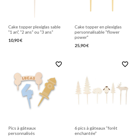
Cake topper plexiglas sable
Cake topper en plexiglas
"1 an", "2 ans" ou "3 ans"
personnalisable "flower
power"
10,90 €
25,90 €
favorite_border
favorite_border
Pics à gâteaux
6 pics à gâteaux "forêt
personnalisés
enchantée"