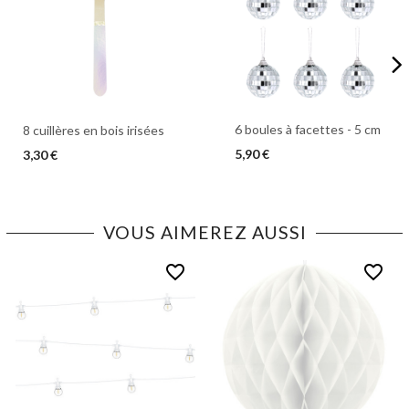
6 boules à facettes - 5 cm
8 cuillères en bois irisées
5,90 €
3,30 €
VOUS AIMEREZ AUSSI
favorite_border
favorite_border