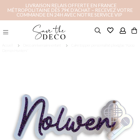
LIVRAISON RELAIS OFFERTE EN FRANCE
MÉTROPOLITAINE DÈS 79€ D’ACHAT – RECEVEZ VOTRE
COMMANDE EN 24H AVEC NOTRE SERVICE VIP
favorite_border
Accueil
Deco anniversaire enfant
Cake topper personnalisé plexiglas "Kpop
Demon Hunters"