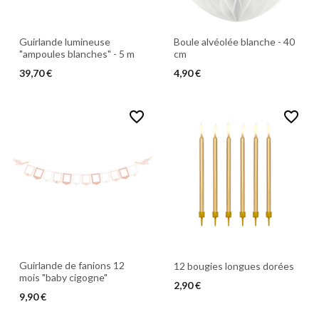
Guirlande lumineuse
Boule alvéolée blanche - 40
"ampoules blanches" - 5 m
cm
39,70 €
4,90 €
favorite_border
favorite_border
Guirlande de fanions 12
12 bougies longues dorées
mois "baby cigogne"
2,90 €
9,90 €