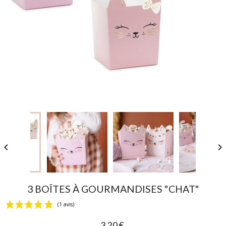


3 BOÎTES À GOURMANDISES "CHAT"
3,20 €