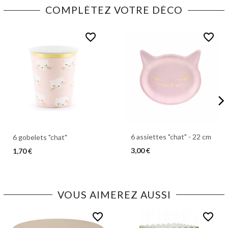
COMPLÉTEZ VOTRE DÉCO
favorite_border
favorite_border
6 assiettes "chat" - 22 cm
6 gobelets "chat"
3,00 €
1,70 €
VOUS AIMEREZ AUSSI
favorite_border
favorite_border