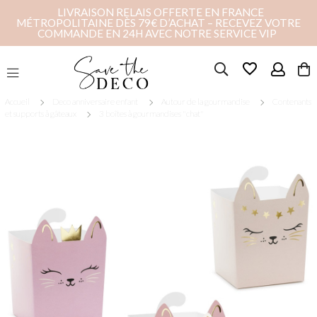
LIVRAISON RELAIS OFFERTE EN FRANCE
MÉTROPOLITAINE DÈS 79€ D’ACHAT – RECEVEZ VOTRE
COMMANDE EN 24H AVEC NOTRE SERVICE VIP
favorite_border
Accueil
Deco anniversaire enfant
Autour de la gourmandise
Contenants
et supports à gâteaux
3 boîtes à gourmandises "chat"