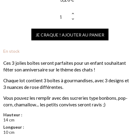
(1 avis)
JE CRAQUE ! AJOUTER AU PANIER
En stock
Ces 3 jolies boîtes seront parfaites pour un enfant souhaitant
fêter son anniversaire sur le thème des chats !
Chaque lot contient 3 boîtes à gourmandises, avec 3 designs et
3 nuances de rose différentes.
Vous pouvez les remplir avec des sucreries type bonbons, pop-
corn, chamallow... les petits convives seront ravis ;)
Hauteur :
14 cm
Longueur :
10 cm