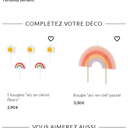
COMPLÉTEZ VOTRE DÉCO
favorite_border
favorite_border
5 bougies "arc en ciel et
Bougie "arc-en-ciel" pastel
fleurs"
3,30 €
2,90 €
VOUS AIMEREZ AUSSI