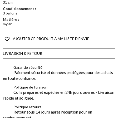
31 cm
Conditionnement :
3 ballons
Matière :
mylar
favorite_border
AJOUTER CE PRODUIT A MA LISTE D ENVIE
LIVRAISON & RETOUR
Garantie sécurité
Paiement sécurisé et données protégées pour des achats
en toute confiance.
Politique de livraison
Colis préparés et expédiés en 24h jours ouvrés - Livraison
rapide et soignée.
Politique retours
Retour sous 14 jours après réception pour un
remboursement.