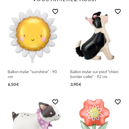
favorite_border
favorite_border
Ballon mylar sur pied "chien
Ballon mylar "sunshine" - 90
border collie" - 92 cm
cm
3,90 €
6,50 €
favorite_border
favorite_border