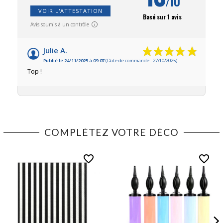
/10
VOIR L'ATTESTATION
Basé sur 1 avis
Avis soumis à un contrôle
Julie A.
Publié le 24/11/2025 à 09:07
(Date de commande : 27/10/2025)
Top !
COMPLÉTEZ VOTRE DÉCO
favorite_border
favorite_border