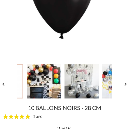


10 BALLONS NOIRS - 28 CM
2,50 €