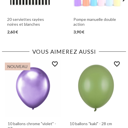
20 serviettes rayées
Pompe manuelle double
noires et blanches
action
2,60 €
3,90 €
VOUS AIMEREZ AUSSI
favorite_border
favorite_border
NOUVEAU
10 ballons chrome "violet" -
10 ballons "kaki" - 28 cm