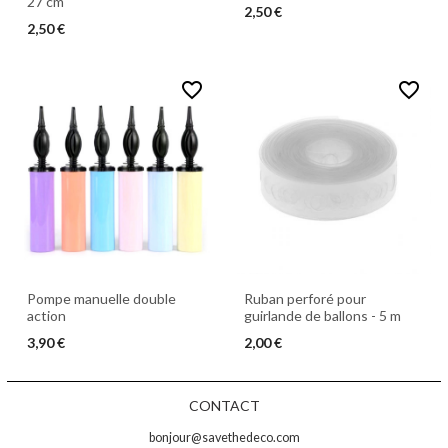
27 cm
2,50 €
2,50 €
favorite_border
favorite_border
Pompe manuelle double
Ruban perforé pour
action
guirlande de ballons - 5 m
3,90 €
2,00 €
CONTACT
bonjour@savethedeco.com