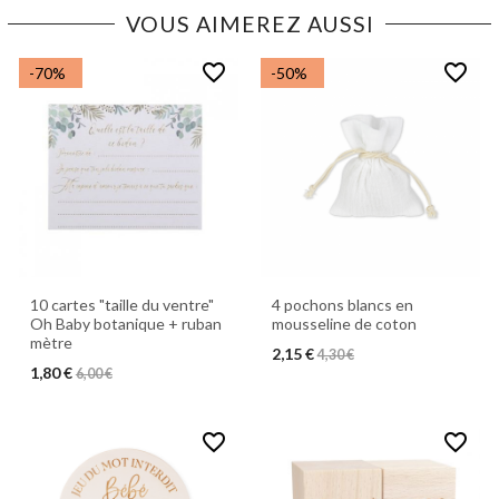
VOUS AIMEREZ AUSSI
favorite_border
favorite_border
-70%
-50%
10 cartes "taille du ventre"
4 pochons blancs en
Oh Baby botanique + ruban
mousseline de coton
mètre
2,15 €
4,30 €
1,80 €
6,00 €
favorite_border
favorite_border