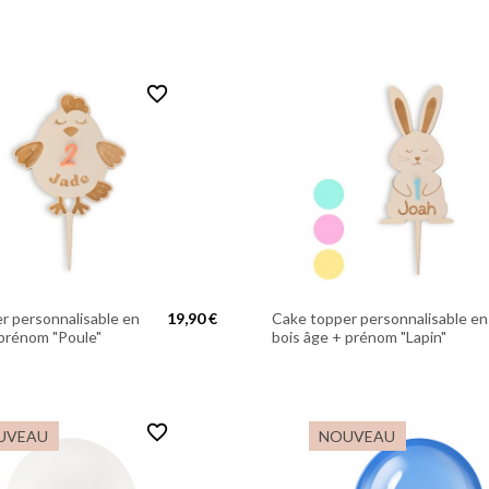
favorite_border
r personnalisable en
19,90 €
Cake topper personnalisable en
 prénom "Poule"
bois âge + prénom "Lapin"
favorite_border
UVEAU
NOUVEAU