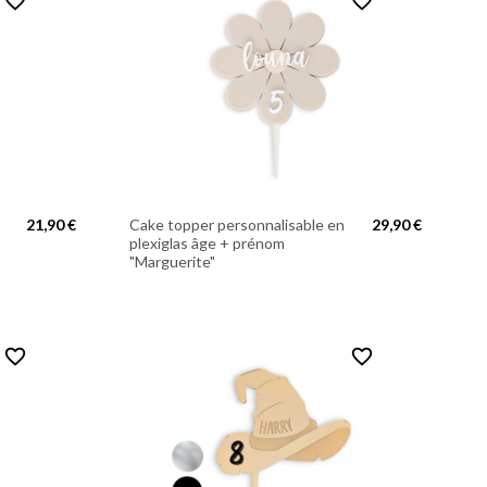
favorite_border
favorite_border
21,90 €
Cake topper personnalisable en
29,90 €
plexiglas âge + prénom
"Marguerite"
favorite_border
favorite_border