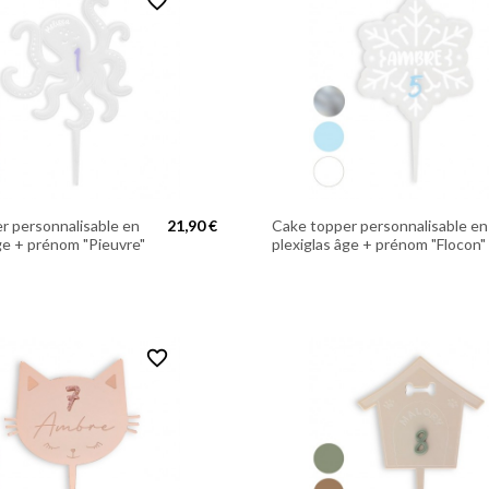
favorite_border
r personnalisable en
21,90 €
Cake topper personnalisable en
âge + prénom "Pieuvre"
plexiglas âge + prénom "Flocon"
favorite_border