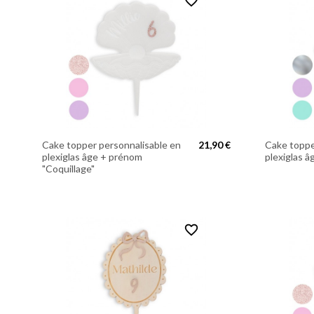
favorite_border
Cake topper personnalisable en
21,90 €
Cake toppe
plexiglas âge + prénom
plexiglas 
"Coquillage"
favorite_border