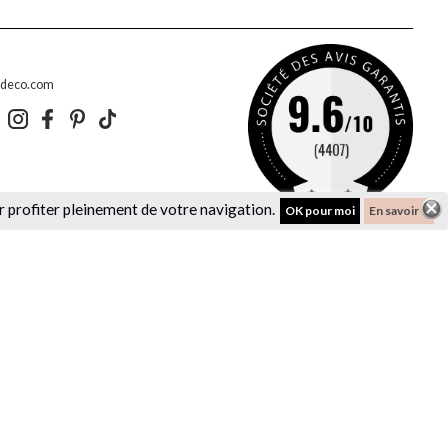
edeco.com
r profiter pleinement de votre navigation.
OK pour moi
En savoir +