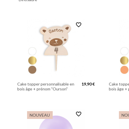
favorite_border
Cake topper personnalisable en
19,90 €
Cake toppe
bois âge + prénom "Ourson"
bois âge +
favorite_border
NOUVEAU
NO