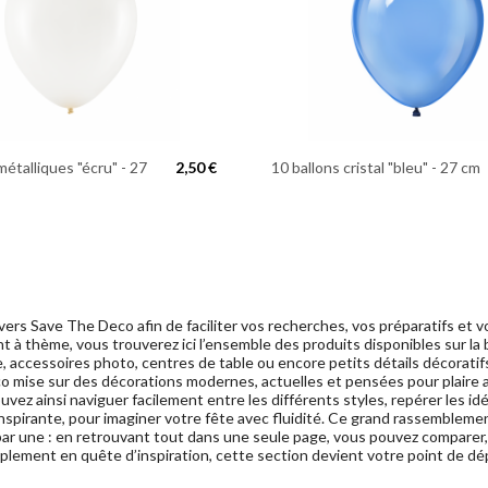
métalliques "écru" - 27
2,50 €
10 ballons cristal "bleu" - 27 cm
ivers Save The Deco afin de faciliter vos recherches, vos préparatifs et
 à thème, vous trouverez ici l’ensemble des produits disponibles sur la 
le, accessoires photo, centres de table ou encore petits détails décora
mise sur des décorations modernes, actuelles et pensées pour plaire a
ez ainsi naviguer facilement entre les différents styles, repérer les i
e et inspirante, pour imaginer votre fête avec fluidité. Ce grand rassembl
ar une : en retrouvant tout dans une seule page, vous pouvez comparer, d
lement en quête d’inspiration, cette section devient votre point de dé