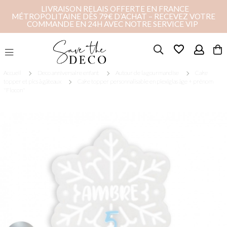
LIVRAISON RELAIS OFFERTE EN FRANCE
MÉTROPOLITAINE DÈS 79€ D’ACHAT – RECEVEZ VOTRE
COMMANDE EN 24H AVEC NOTRE SERVICE VIP
favorite_border
Accueil
Deco anniversaire enfant
Autour de la gourmandise
Cake
topper et pics à gâteaux
Cake topper personnalisable en plexiglas âge + prénom
"Flocon"