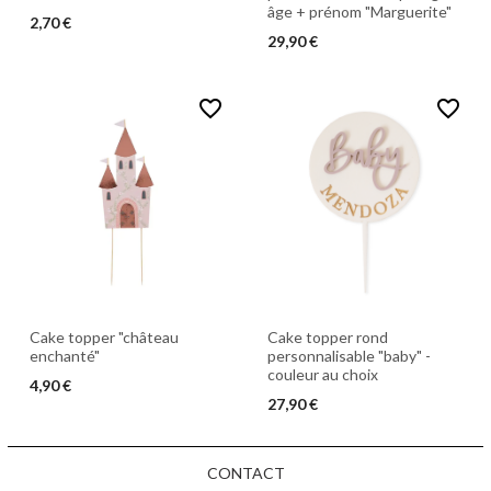
âge + prénom "Marguerite"
2,70 €
29,90 €
favorite_border
favorite_border
Cake topper "château
Cake topper rond
enchanté"
personnalisable "baby" -
couleur au choix
4,90 €
27,90 €
CONTACT