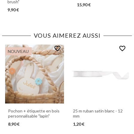
brush"
15,90 €
9,90 €
VOUS AIMEREZ AUSSI
favorite_border
favorite_border
NOUVEAU
Pochon + étiquette en bois
25 m ruban satin blanc - 12
personnalisable "lapin"
mm
8,90 €
1,20 €