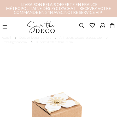
LIVRAISON RELAIS OFFERTE EN FRANCE
MÉTROPOLITAINE DÈS 79€ D’ACHAT – RECEVEZ VOTRE
COMMANDE EN 24H AVEC NOTRE SERVICE VIP
favorite_border
Accueil
Deco anniversaire enfant
Animations, accessoires et cadeaux
Emballages cadeaux
10 boîtes kraft et fleur - 5 cm