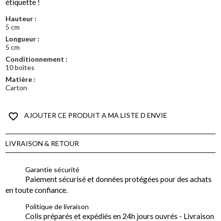
étiquette !
Hauteur :
5 cm
Longueur :
5 cm
Conditionnement :
10 boîtes
Matière :
Carton
favorite_border
AJOUTER CE PRODUIT A MA LISTE D ENVIE
LIVRAISON & RETOUR
Garantie sécurité
Paiement sécurisé et données protégées pour des achats
en toute confiance.
Politique de livraison
Colis préparés et expédiés en 24h jours ouvrés - Livraison