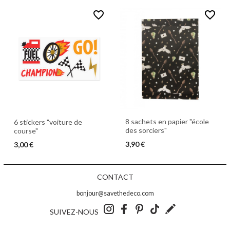
favorite_border
favorite_border
8 sachets en papier "école
6 stickers "voiture de
des sorciers"
course"
3,90 €
3,00 €
CONTACT
bonjour@savethedeco.com
SUIVEZ-NOUS