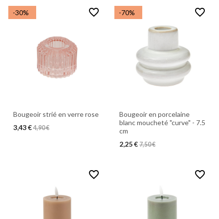
favorite_border
favorite_border
-30%
-70%
Bougeoir en porcelaine
Bougeoir strié en verre rose
blanc moucheté "curve" - 7.5
3,43 €
4,90 €
cm
2,25 €
7,50 €
favorite_border
favorite_border