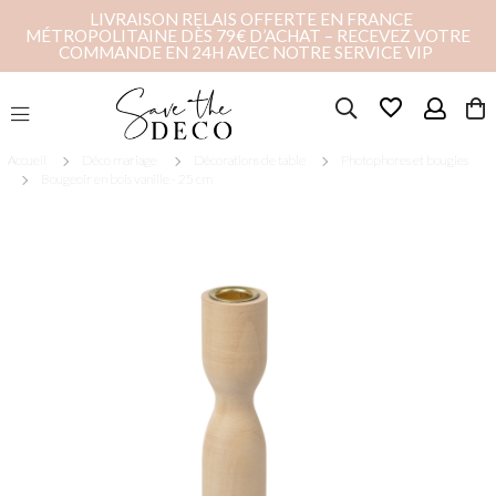
LIVRAISON RELAIS OFFERTE EN FRANCE
MÉTROPOLITAINE DÈS 79€ D’ACHAT – RECEVEZ VOTRE
COMMANDE EN 24H AVEC NOTRE SERVICE VIP
favorite_border
Accueil
Déco mariage
Décorations de table
Photophores et bougies
Bougeoir en bois vanille - 25 cm