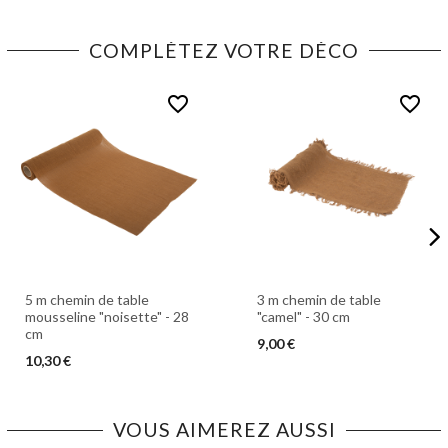
COMPLÉTEZ VOTRE DÉCO
favorite_border
favorite_border
5 m chemin de table
3 m chemin de table
mousseline "noisette" - 28
"camel" - 30 cm
cm
9,00 €
10,30 €
VOUS AIMEREZ AUSSI