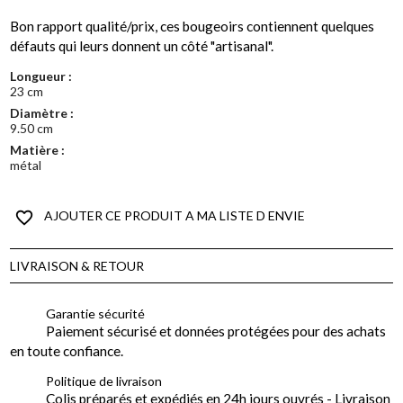
Bon rapport qualité/prix, ces bougeoirs contiennent quelques
défauts qui leurs donnent un côté "artisanal".
Longueur :
23 cm
Diamètre :
9.50 cm
Matière :
métal
favorite_border
AJOUTER CE PRODUIT A MA LISTE D ENVIE
LIVRAISON & RETOUR
Garantie sécurité
Paiement sécurisé et données protégées pour des achats
en toute confiance.
Politique de livraison
Colis préparés et expédiés en 24h jours ouvrés - Livraison