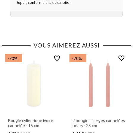
Super, conforme a la description
VOUS AIMEREZ AUSSI
favorite_border
favorite_border
-70%
-70%
Bougie cylindrique ivoire
2 bougies cierges cannelées
cannelée - 15 cm
roses - 25 cm