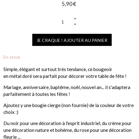
5,90 €
(1 avis)
JE CRAQUE ! AJOUTER AU PANIER
En stock
Simple, élégant et surtout très tendance, ce bougeoir
en métal doré sera parfait pour décorer votre table de fête !
Mariage, anniversaire, baptême, noël, nouvel an... il s'adaptera
parfaitement à toutes les fêtes !
Ajoutez y une bougie cierge (non fournie) de la couleur de votre
choix :)
Du noir pour une décoration à l'esprit industriel, du crème pour
une décoration nature et bohème, du rose pour une décoration
fleurie ...