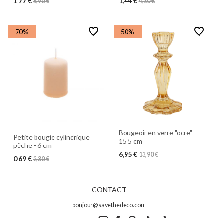
1,77 €
1,44 €
5,90 €
4,80 €
favorite_border
favorite_border
-70%
-50%
Bougeoir en verre "ocre" -
Petite bougie cylindrique
15,5 cm
pêche - 6 cm
6,95 €
13,90 €
0,69 €
2,30 €
CONTACT
bonjour@savethedeco.com