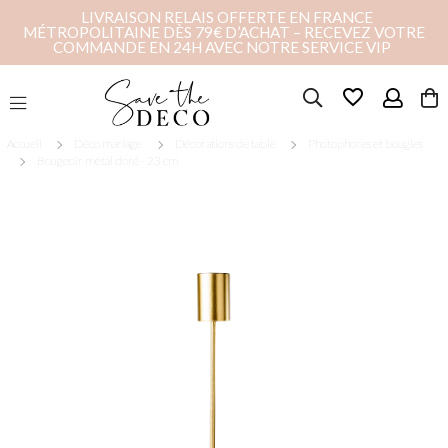
LIVRAISON RELAIS OFFERTE EN FRANCE
MÉTROPOLITAINE DÈS 79€ D’ACHAT – RECEVEZ VOTRE
COMMANDE EN 24H AVEC NOTRE SERVICE VIP
favorite_border
Accueil
Déco mariage
Décorations de table
Photophores et bougies
Bougeoir métal doré - 23 cm