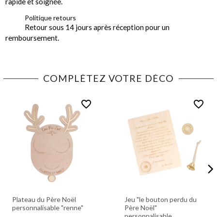
rapide et soignée.
Politique retours
Retour sous 14 jours après réception pour un
remboursement.
COMPLÉTEZ VOTRE DÉCO
favorite_border
favorite_border
Plateau du Père Noël
Jeu "le bouton perdu du
personnalisable "renne"
Père Noël"
personnalisable