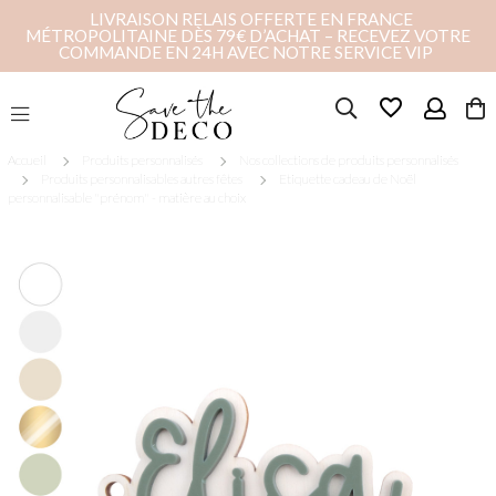
LIVRAISON RELAIS OFFERTE EN FRANCE
MÉTROPOLITAINE DÈS 79€ D’ACHAT – RECEVEZ VOTRE
COMMANDE EN 24H AVEC NOTRE SERVICE VIP
favorite_border
Accueil
Produits personnalisés
Nos collections de produits personnalisés
Produits personnalisables autres fêtes
Etiquette cadeau de Noël
personnalisable "prénom" - matière au choix