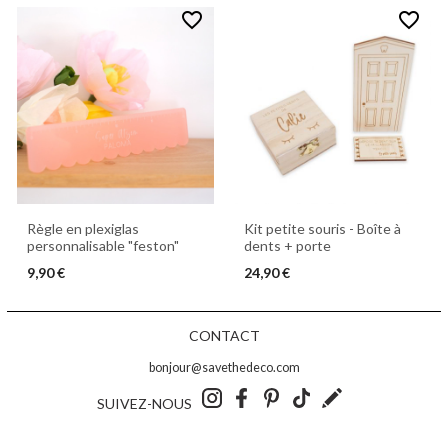
favorite_border
favorite_border
Règle en plexiglas
Kit petite souris - Boîte à
personnalisable "feston"
dents + porte
9,90 €
24,90 €
CONTACT
bonjour@savethedeco.com
SUIVEZ-NOUS