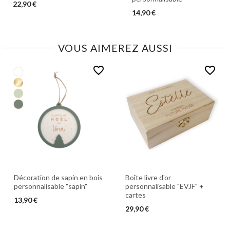
22,90 €
14,90 €
VOUS AIMEREZ AUSSI
favorite_border
favorite_border
Décoration de sapin en bois
Boîte livre d'or
personnalisable "sapin"
personnalisable "EVJF" +
cartes
13,90 €
29,90 €