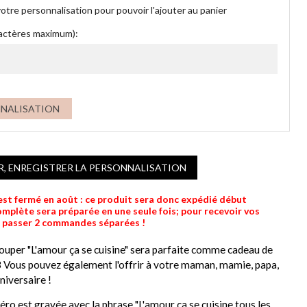
otre personnalisation pour pouvoir l'ajouter au panier
ractères maximum):
NNALISATION
R, ENREGISTRER LA PERSONNALISATION
 est fermé en août : ce produit sera donc expédié début
lète sera préparée en une seule fois; pour recevoir vos
e passer 2 commandes séparées !
ouper "L'amour ça se cuisine" sera parfaite comme cadeau de
3 Vous pouvez également l'offrir à votre maman, mamie, papa,
niversaire !
éro est gravée avec la phrase "L'amour ça se cuisine tous les