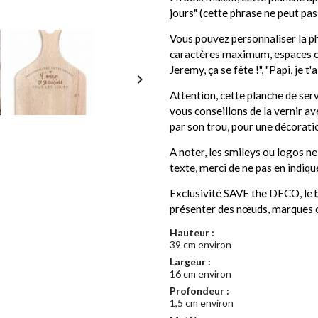
jours" (cette phrase ne peut pas
Vous pouvez personnaliser la p
caractères maximum, espaces c
Jeremy, ça se fête !", "Papi, je t'a

Attention, cette planche de serv
vous conseillons de la vernir a
par son trou, pour une décorati
A noter, les smileys ou logos n
texte, merci de ne pas en indique
Exclusivité SAVE the DECO, le b
présenter des nœuds, marques o
Hauteur :
39 cm environ
Largeur :
16 cm environ
Profondeur :
1,5 cm environ