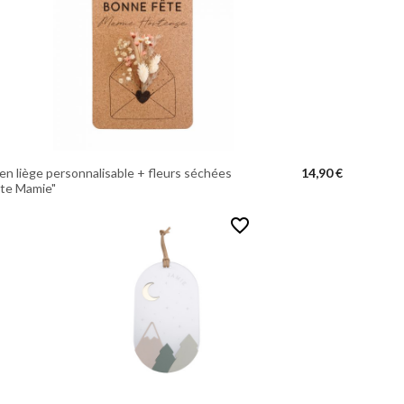
en liège personnalisable + fleurs séchées
14,90 €
ête Mamie"
favorite_border