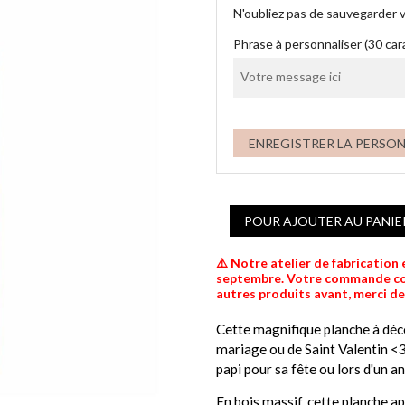
N'oubliez pas de sauvegarder v
Phrase à personnaliser (30 ca
ENREGISTRER LA PERSO
POUR AJOUTER AU PANIE
⚠️ Notre atelier de fabrication
septembre. Votre commande comp
autres produits avant, merci d
Cette magnifique planche à déc
mariage ou de Saint Valentin <
papi pour sa fête ou lors d'un an
En bois massif, cette planche ap