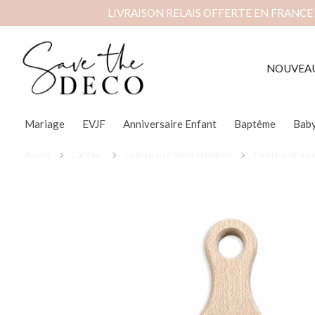
LIVRAISON RELAIS OFFERTE EN FRANCE
NOUVEA
Mariage
EVJF
Anniversaire Enfant
Baptême
Bab
Accueil
Cadeaux
Cadeaux pour fêtes calendaires
Planche à découper