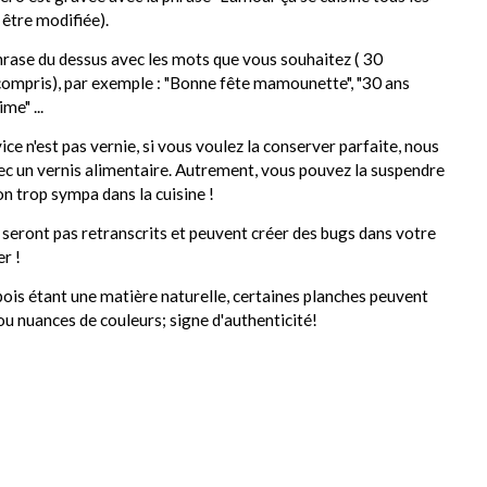
 être modifiée).
hrase du dessus avec les mots que vous souhaitez ( 30
ompris), par exemple : "Bonne fête mamounette", "30 ans
ime" ...
ice n'est pas vernie, si vous voulez la conserver parfaite, nous
vec un vernis alimentaire. Autrement, vous pouvez la suspendre
on trop sympa dans la cuisine !
e seront pas retranscrits et peuvent créer des bugs dans votre
r !
ois étant une matière naturelle, certaines planches peuvent
u nuances de couleurs; signe d'authenticité!