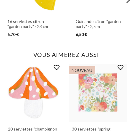
16 serviettes citron
Guirlande citron "garden
"garden party" - 23 cm
party" - 2,5 m
6,70 €
6,50 €
VOUS AIMEREZ AUSSI
favorite_border
favorite_border
NOUVEAU
20 serviettes "champignon
30 serviettes "spring