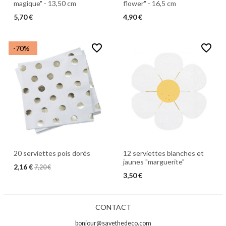
magique" - 13,50 cm
flower" - 16,5 cm
5,70 €
4,90 €
favorite_border
favorite_border
-70%
20 serviettes pois dorés
12 serviettes blanches et
jaunes "marguerite"
2,16 €
7,20 €
3,50 €
CONTACT
bonjour@savethedeco.com