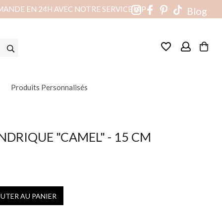
MANDE EN 24H AVEC NOTRE SERVICE VIP
Blog
favorite_border
Produits Personnalisés
NDRIQUE "CAMEL" - 15 CM
OUTER AU PANIER