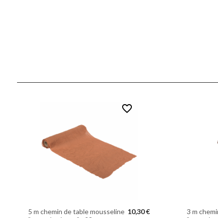
favorite_border
5 m chemin de table mousseline
10,30 €
3 m chemin