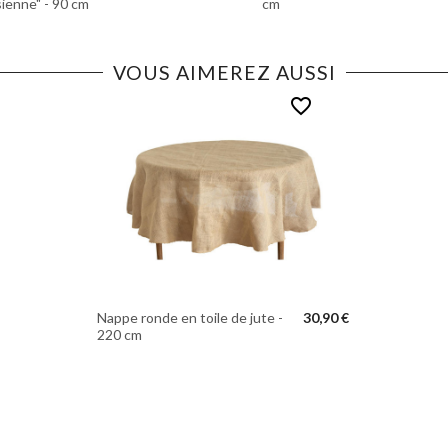
sienne" - 90 cm
cm
VOUS AIMEREZ AUSSI
favorite_border
Nappe ronde en toile de jute -
30,90 €
220 cm