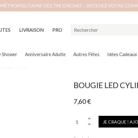
 MÉTROPOLITAINE DÈS 79€ D’ACHAT – RECEVEZ VOTRE COM
UTES
LIVRAISON
PRO
y Shower
Anniversaire Adulte
Autres Fêtes
Idées Cadeaux
e "camel" - 15 cm
BOUGIE LED CYLI
7,60 €
JE CRAQUE ! AJ