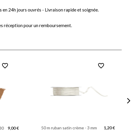
s en 24h jours ouvrés - Livraison rapide et soignée.
ès réception pour un remboursement.
favorite_border
favorite_border
50 m ruban satin crème - 3 mm
1,20 €
 30
9,00 €