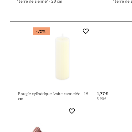
"terre de sienne" - 28 cm
"terre de 
favorite_border
-70%
Bougie cylindrique ivoire cannelée - 15
1,77 €
cm
5,90 €
favorite_border