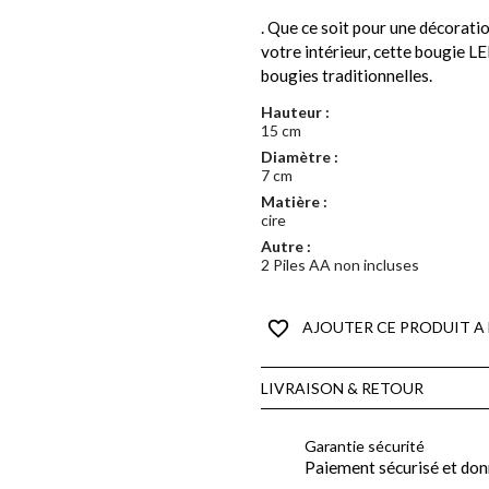
. Que ce soit pour une décorat
votre intérieur, cette bougie LE
bougies traditionnelles.
Hauteur :
15 cm
Diamètre :
7 cm
Matière :
cire
Autre :
2 Piles AA non incluses
favorite_border
AJOUTER CE PRODUIT A 
LIVRAISON & RETOUR
Garantie sécurité
Paiement sécurisé et don