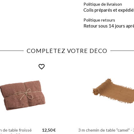
Politique de livraison
Colis préparés et expédié
Politique retours
Retour sous 14 jours apr
COMPLÉTEZ VOTRE DÉCO
favorite_border
 de table froissé
12,50 €
3 m chemin de table "camel" -