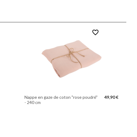
favorite_border
Nappe en gaze de coton "rose poudré"
49,90 €
- 240 cm