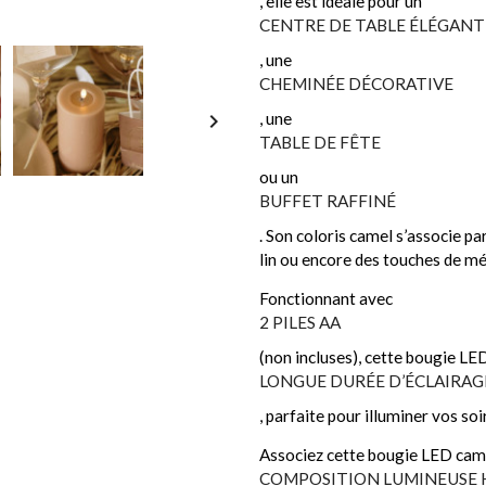
, elle est idéale pour un
CENTRE DE TABLE ÉLÉGANT
, une
CHEMINÉE DÉCORATIVE

, une
TABLE DE FÊTE
ou un
BUFFET RAFFINÉ
. Son coloris camel s’associe pa
lin ou encore des touches de mé
Fonctionnant avec
2 PILES AA
(non incluses), cette bougie LE
LONGUE DURÉE D’ÉCLAIRAG
, parfaite pour illuminer vos so
Associez cette bougie LED camel
COMPOSITION LUMINEUSE 