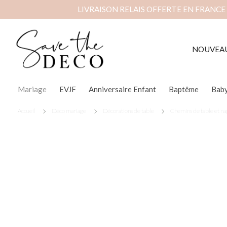
LIVRAISON RELAIS OFFERTE EN FRANCE
NOUVEA
Mariage
EVJF
Anniversaire Enfant
Baptême
Bab
Accueil
Déco mariage
Décorations de table
Chemins de table et n