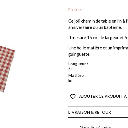
En stock
Ce joli chemin de table en lin à 
anniversaire ou un baptême.
Il mesure 15 cm de largeur et 5
Une belle matière et un imprimé
guinguette.
Longueur :
5 m
Matière :
lin
favorite_border
AJOUTER CE PRODUIT A 
LIVRAISON & RETOUR
Garantie sécurité