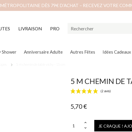
 MÉTROPOLITAINE DÈS 79€ D’ACHAT – RECEVEZ VOTRE COM
UTES
LIVRAISON
PRO
y Shower
Anniversaire Adulte
Autres Fêtes
Idées Cadeaux
appes
5 m chemin de table vichy - 15 cm
5 M CHEMIN DE T
5,70 €
JE CRAQUE ! AJ