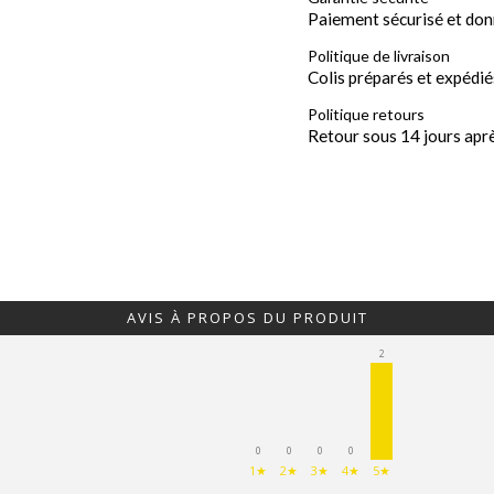
Paiement sécurisé et don
Politique de livraison
Colis préparés et expédié
Politique retours
Retour sous 14 jours apr
AVIS À PROPOS DU PRODUIT
2
0
0
0
0
1★
2★
3★
4★
5★