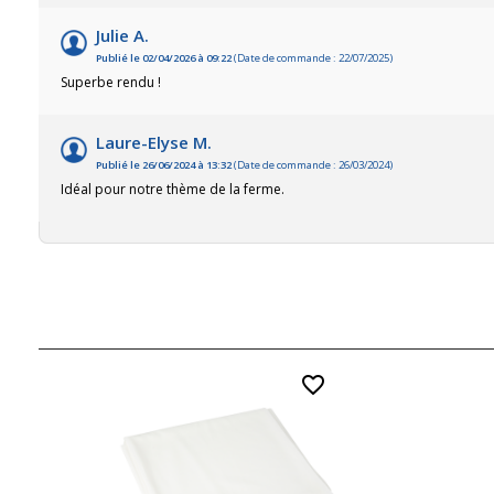
Julie A.
Publié le 02/04/2026 à 09:22
(Date de commande : 22/07/2025)
Superbe rendu !
Laure-Elyse M.
Publié le 26/06/2024 à 13:32
(Date de commande : 26/03/2024)
Idéal pour notre thème de la ferme.
favorite_border