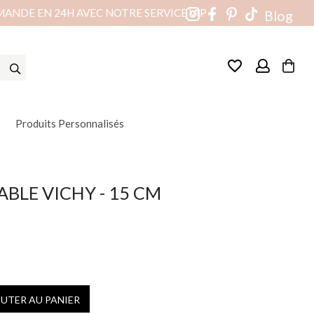
MANDE EN 24H AVEC NOTRE SERVICE VIP
Blog
favorite_border
Produits Personnalisés
ABLE VICHY - 15 CM
(2 avis)
OUTER AU PANIER