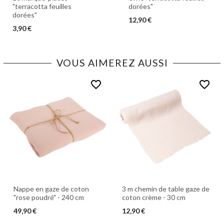
"terracotta feuilles
dorées"
dorées"
12,90 €
3,90 €
VOUS AIMEREZ AUSSI
favorite_border
favorite_border
Nappe en gaze de coton
3 m chemin de table gaze de
"rose poudré" - 240 cm
coton crème - 30 cm
49,90 €
12,90 €