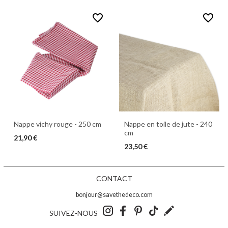
favorite_border
favorite_border
Nappe vichy rouge - 250 cm
Nappe en toile de jute - 240
cm
21,90 €
23,50 €
CONTACT
bonjour@savethedeco.com
SUIVEZ-NOUS