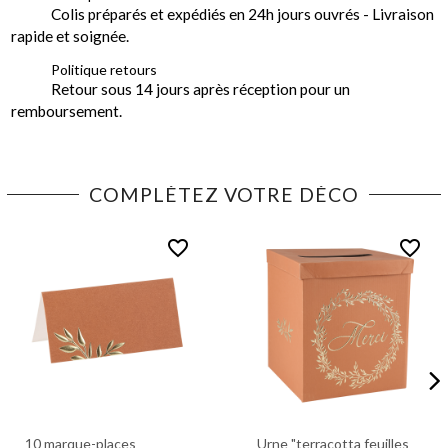
Colis préparés et expédiés en 24h jours ouvrés - Livraison
rapide et soignée.
Politique retours
Retour sous 14 jours après réception pour un
remboursement.
COMPLÉTEZ VOTRE DÉCO
favorite_border
favorite_border
10 marque-places
Urne "terracotta feuilles